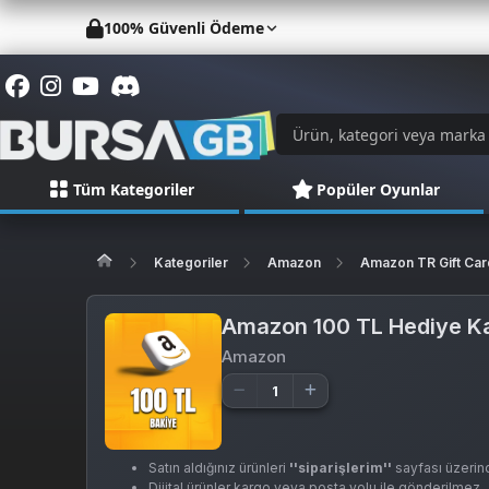
100% Güvenli Ödeme
Tüm Kategoriler
Popüler Oyunlar
Kategoriler
Amazon
Amazon TR Gift Car
Amazon 100 TL Hediye Ka
Amazon
Satın aldığınız ürünleri
''siparişlerim''
sayfası üzerind
Dijital ürünler kargo veya posta yolu ile gönderilmez.