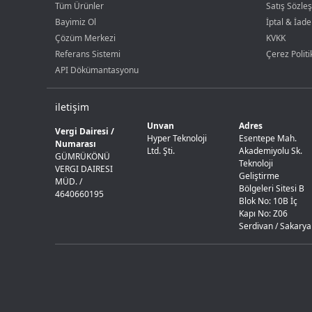
Tüm Ürünler
Satış Sözle
Bayimiz Ol
İptal & İade
Çözüm Merkezi
KVKK
Referans Sistemi
Çerez Politi
API Dökümantasyonu
iletişim
Unvan
Adres
Vergi Dairesi /
Hyper Teknoloji
Esentepe Mah.
Numarası
Ltd. Şti.
Akademiyolu Sk.
GÜMRÜKÖNÜ
Teknoloji
VERGI DAIRESI
Geliştirme
MÜD. /
Bölgeleri Sitesi B
4640660195
Blok No: 10B İç
Kapı No: Z06
Serdivan / Sakarya