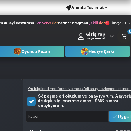
Anında Teslimat
rusu
Bayi Başvurusu
PVP Serverlar
Partner Programı
Çekilişler
Türkçe / TL
Giriş Yap
veya üye ol
Oyuncu Pazarı
Hediye Çarkı
Ön bilgilendirme formu ve mesafeli satış sözleşmesini ince
Sözleşmeleri okudum ve onaylıyorum. Alışveri
ile ilgili bilgilendirme amaçlı SMS almayı
onaylıyorum.
Uygul