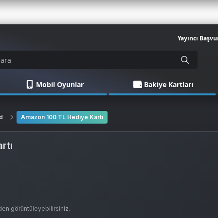
Yayıncı Başvu
Mobil Oyunlar
Bakiye Kartları
d
Amazon 100 TL Hediye Kartı
rtı
en görüntüleyebilirsiniz.