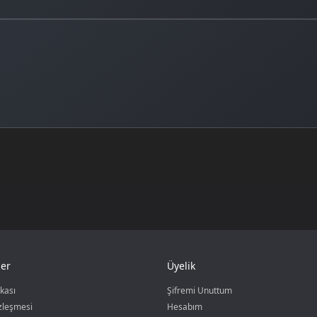
er
Üyelik
ikası
Şifremi Unuttum
özleşmesi
Hesabım