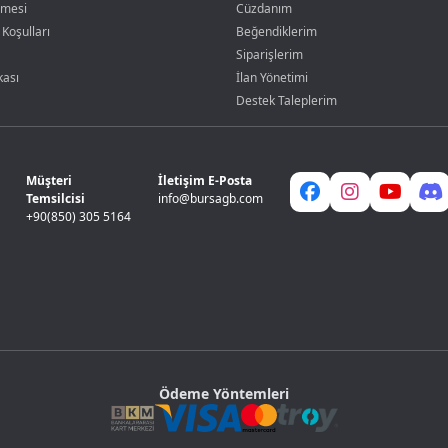
şmesi
Cüzdanım
 Koşulları
Beğendiklerim
Siparişlerim
kası
İlan Yönetimi
Destek Taleplerim
Müşteri
İletişim E-Posta
Temsilcisi
info@bursagb.com
+90(850) 305 5164
Ödeme Yöntemleri