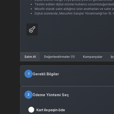
Teslim edilen dijital ürünler kullanıcı sorumluluğundadı
Misafir olarak satın aldığınız ürün anahtarları ve satın
Dijital ürünlerde, Mesafeli Satışlar Yönetmeliği’nin 15
Satın Al
Değerlendirmeler (1)
Kampanyalar
İp
Gerekli Bilgiler
1
Ödeme Yöntemi Seç
2
Kart ile peşin öde