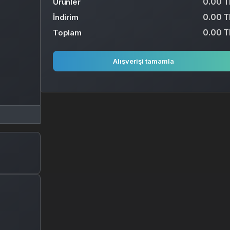
0.00 T
Ürünler
0.00 T
İndirim
0.00 T
Toplam
Alışverişi tamamla