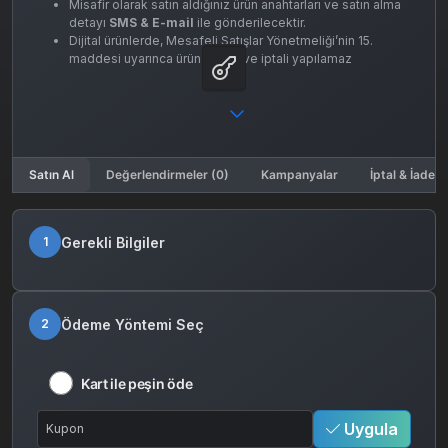
Misafir olarak satın aldığınız ürün anahtarları ve satın alma
detayı
SMS & E-mail
ile gönderilecektir.
Dijital ürünlerde, Mesafeli Satışlar Yönetmeliği’nin 15.
maddesi uyarınca ürün iadesi ve iptali yapılamaz
Satın Al
Değerlendirmeler (0)
Kampanyalar
İptal & İade K
Gerekli Bilgiler
1
Ödeme Yöntemi Seç
2
Kart ile peşin öde
Uygula