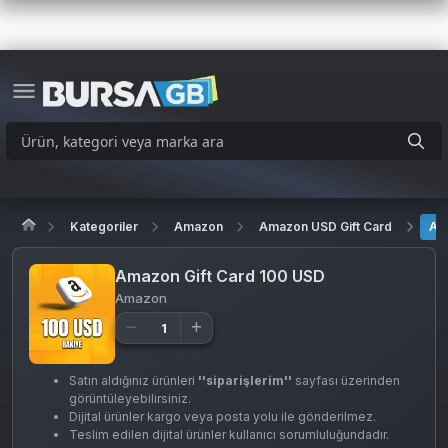
Kategoriler
Amazon
Amazon USD Gift Card
Am
Amazon Gift Card 100 USD
Amazon
Satın aldığınız ürünleri
''siparişlerim''
sayfası üzerinden
görüntüleyebilirsiniz.
Dijital ürünler kargo veya posta yolu ile gönderilmez.
Teslim edilen dijital ürünler kullanıcı sorumluluğundadır.