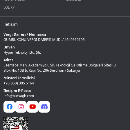
LOL RP
iletişim
Vergi Dairesi / Numarası
GÜMRÜKÖNÜ VERGI DAIRESI MÜD. / 4640660195
Unvan
Hyper Teknoloji Ltd. Şti.
Adres
Esentepe Mah. Akademiyolu Sk. Teknoloji Geliştirme Bölgeleri Sitesi B
Blok No: 10B İç Kapı No: Z06 Serdivan / Sakarya
Müşteri Temsilcisi
+90(850) 305 5164
İletişim E-Posta
info@bursagb.com