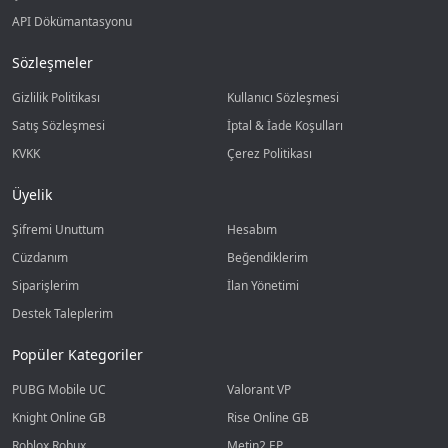
API Dökümantasyonu
Sözleşmeler
Gizlilik Politikası
Kullanıcı Sözleşmesi
Satış Sözleşmesi
İptal & İade Koşulları
KVKK
Çerez Politikası
Üyelik
Şifremi Unuttum
Hesabım
Cüzdanım
Beğendiklerim
Siparişlerim
İlan Yönetimi
Destek Taleplerim
Popüler Kategoriler
PUBG Mobile UC
Valorant VP
Knight Online GB
Rise Online GB
Roblox Robux
Metin2 EP