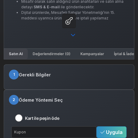
Misafir olarak satın aldığınız ürün anahtarları ve satın alma
detayı
SMS & E-mail
ile gönderilecektir.
Dijital ürünlerde, Mesafeli Satışlar Yönetmeliği’nin 15.
maddesi uyarınca ürün iadesi ve iptali yapılamaz
Satın Al
Değerlendirmeler (0)
Kampanyalar
İptal & İade K
Gerekli Bilgiler
1
Ödeme Yöntemi Seç
2
Kart ile peşin öde
Uygula