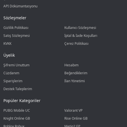
API Dökümantasyonu
Sözleşmeler
Gizlilik Politikası
Kullanıcı Sözleşmesi
Satış Sözleşmesi
İptal & İade Koşulları
KVKK
Çerez Politikası
Üyelik
Şifremi Unuttum
Hesabım
Cüzdanım
Beğendiklerim
Siparişlerim
İlan Yönetimi
Destek Taleplerim
Popüler Kategoriler
PUBG Mobile UC
Valorant VP
Knight Online GB
Rise Online GB
Roblox Robux
Metin2 EP