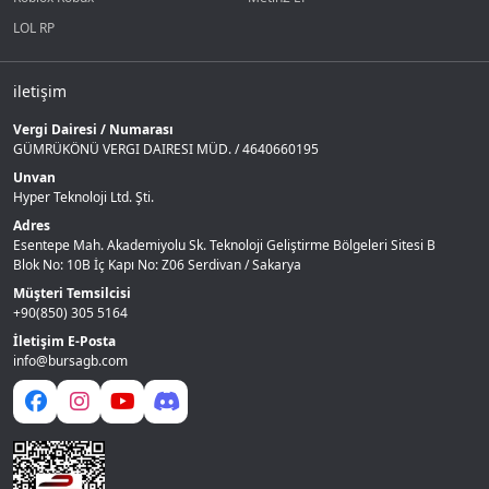
LOL RP
iletişim
Vergi Dairesi / Numarası
GÜMRÜKÖNÜ VERGI DAIRESI MÜD. / 4640660195
Unvan
Hyper Teknoloji Ltd. Şti.
Adres
Esentepe Mah. Akademiyolu Sk. Teknoloji Geliştirme Bölgeleri Sitesi B
Blok No: 10B İç Kapı No: Z06 Serdivan / Sakarya
Müşteri Temsilcisi
+90(850) 305 5164
İletişim E-Posta
info@bursagb.com