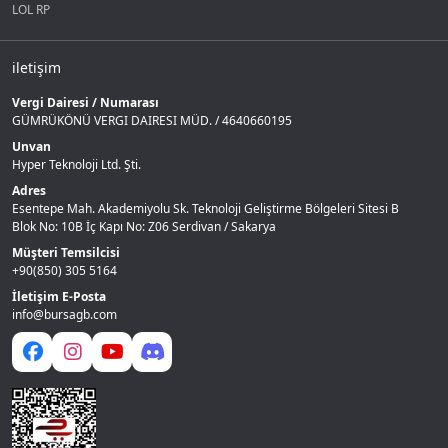
LOL RP
iletişim
Vergi Dairesi / Numarası
GÜMRÜKÖNÜ VERGI DAIRESI MÜD. / 4640660195
Unvan
Hyper Teknoloji Ltd. Şti.
Adres
Esentepe Mah. Akademiyolu Sk. Teknoloji Geliştirme Bölgeleri Sitesi B
Blok No: 10B İç Kapı No: Z06 Serdivan / Sakarya
Müşteri Temsilcisi
+90(850) 305 5164
İletişim E-Posta
info@bursagb.com