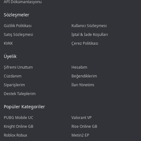
API Dökümantasyonu
Sözleşmeler
Gizlilik Politikası
Kullanıcı Sözleşmesi
Satış Sözleşmesi
İptal & İade Koşulları
KVKK
Çerez Politikası
Üyelik
Şifremi Unuttum
Hesabım
Cüzdanım
Beğendiklerim
Siparişlerim
İlan Yönetimi
Destek Taleplerim
Popüler Kategoriler
PUBG Mobile UC
Valorant VP
Knight Online GB
Rise Online GB
Roblox Robux
Metin2 EP