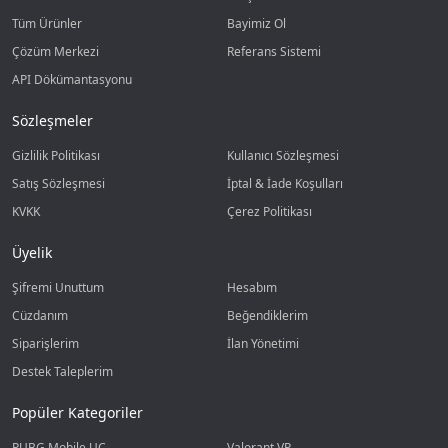
Tüm Ürünler
Bayimiz Ol
Çözüm Merkezi
Referans Sistemi
API Dökümantasyonu
Sözleşmeler
Gizlilik Politikası
Kullanıcı Sözleşmesi
Satış Sözleşmesi
İptal & İade Koşulları
KVKK
Çerez Politikası
Üyelik
Şifremi Unuttum
Hesabım
Cüzdanım
Beğendiklerim
Siparişlerim
İlan Yönetimi
Destek Taleplerim
Popüler Kategoriler
PUBG Mobile UC
Valorant VP