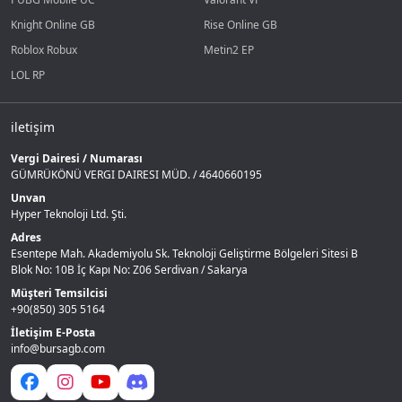
Knight Online GB
Rise Online GB
Roblox Robux
Metin2 EP
LOL RP
iletişim
Vergi Dairesi / Numarası
GÜMRÜKÖNÜ VERGI DAIRESI MÜD. / 4640660195
Unvan
Hyper Teknoloji Ltd. Şti.
Adres
Esentepe Mah. Akademiyolu Sk. Teknoloji Geliştirme Bölgeleri Sitesi B
Blok No: 10B İç Kapı No: Z06 Serdivan / Sakarya
Müşteri Temsilcisi
+90(850) 305 5164
İletişim E-Posta
info@bursagb.com