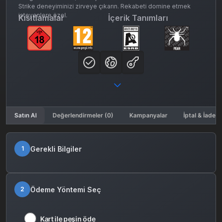
Strike deneyiminizi zirveye çıkarın. Rekabeti domine etmek
isteyenlere özel.
Kısıtlamalar
İçerik Tanımları
Satın Al
Değerlendirmeler (0)
Kampanyalar
İptal & İade K
Gerekli Bilgiler
1
Ödeme Yöntemi Seç
2
Kart ile peşin öde