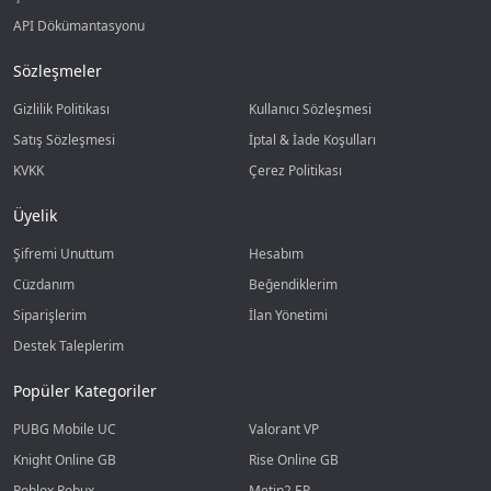
API Dökümantasyonu
Sözleşmeler
Gizlilik Politikası
Kullanıcı Sözleşmesi
Satış Sözleşmesi
İptal & İade Koşulları
KVKK
Çerez Politikası
Üyelik
Şifremi Unuttum
Hesabım
Cüzdanım
Beğendiklerim
Siparişlerim
İlan Yönetimi
Destek Taleplerim
Popüler Kategoriler
PUBG Mobile UC
Valorant VP
Knight Online GB
Rise Online GB
Roblox Robux
Metin2 EP