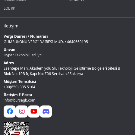
LOL RP
iletişim
Vergi Dairesi / Numarası
GÜMRÜKÖNÜ VERGI DAIRESI MÜD. / 4640660195
Unvan
Hyper Teknoloji Ltd. Şti.
Adres
Esentepe Mah. Akademiyolu Sk. Teknoloji Geliştirme Bölgeleri Sitesi B
Blok No: 10B İç Kapı No: Z06 Serdivan / Sakarya
Müşteri Temsilcisi
+90(850) 305 5164
İletişim E-Posta
info@bursagb.com