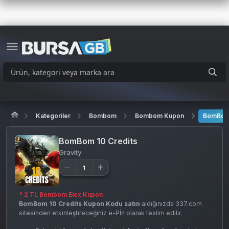
Kategoriler
Bombom
Bombom Kupon
BomBom 
BomBom 10 Credits
Gravity
* 2 TL Bombom Elex Kupon
BomBom 10 Credits Kupon Kodu
satın
aldığınızda 337.com
sitesinden etkinleştireceğiniz e-Pİn olarak teslim edilir.