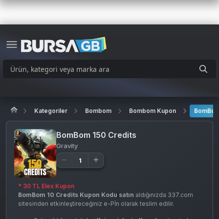
Kategoriler
Bombom
Bombom Kupon
BomBom 
BomBom 150 Credits
Gravity
* 30 TL Elex Kupon
BomBom 10 Credits Kupon Kodu
satın
aldığınızda 337.com
sitesinden etkinleştireceğiniz e-Pİn olarak teslim edilir.