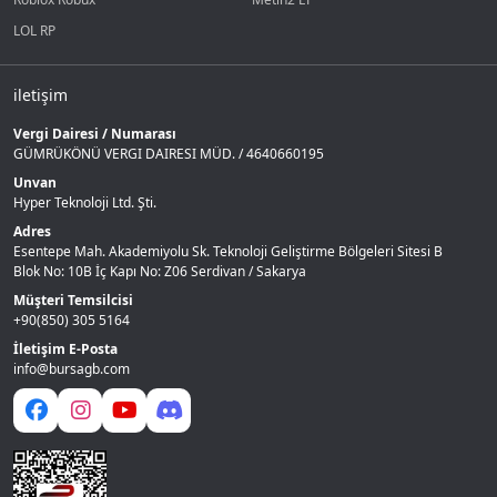
LOL RP
iletişim
Vergi Dairesi / Numarası
GÜMRÜKÖNÜ VERGI DAIRESI MÜD. / 4640660195
Unvan
Hyper Teknoloji Ltd. Şti.
Adres
Esentepe Mah. Akademiyolu Sk. Teknoloji Geliştirme Bölgeleri Sitesi B
Blok No: 10B İç Kapı No: Z06 Serdivan / Sakarya
Müşteri Temsilcisi
+90(850) 305 5164
İletişim E-Posta
info@bursagb.com