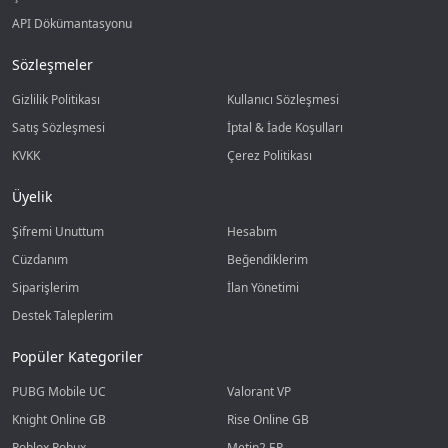
API Dökümantasyonu
Sözleşmeler
Gizlilik Politikası
Kullanıcı Sözleşmesi
Satış Sözleşmesi
İptal & İade Koşulları
KVKK
Çerez Politikası
Üyelik
Şifremi Unuttum
Hesabım
Cüzdanım
Beğendiklerim
Siparişlerim
İlan Yönetimi
Destek Taleplerim
Popüler Kategoriler
PUBG Mobile UC
Valorant VP
Knight Online GB
Rise Online GB
Roblox Robux
Metin2 EP