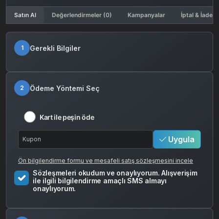
Satın Al
Değerlendirmeler (0)
Kampanyalar
İptal & İade K
Gerekli Bilgiler
1
Ödeme Yöntemi Seç
2
Kart ile peşin öde
Uygula
Ön bilgilendirme formu ve mesafeli satış sözleşmesini incele
Sözleşmeleri okudum ve onaylıyorum. Alışverişim
ile ilgili bilgilendirme amaçlı SMS almayı
onaylıyorum.