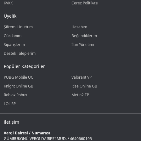
KVKK
Çerez Politikası
Üyelik
Şifremi Unuttum
Hesabım
Cüzdanım
Beğendiklerim
Siparişlerim
İlan Yönetimi
Destek Taleplerim
Popüler Kategoriler
PUBG Mobile UC
Valorant VP
Knight Online GB
Rise Online GB
Roblox Robux
Metin2 EP
LOL RP
iletişim
Vergi Dairesi / Numarası
GÜMRÜKÖNÜ VERGI DAIRESI MÜD. / 4640660195