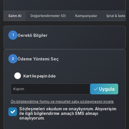
Satın Al
Değerlendirmeler (0)
Kampanyalar
İptal & İade K
Gerekli Bilgiler
1
Ödeme Yöntemi Seç
2
Kart ile peşin öde
Uygula
Ön bilgilendirme formu ve mesafeli satış sözleşmesini incele
Sözleşmeleri okudum ve onaylıyorum. Alışverişim
ile ilgili bilgilendirme amaçlı SMS almayı
onaylıyorum.