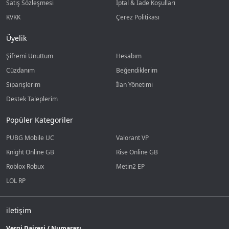
Satış Sözleşmesi
İptal & İade Koşulları
KVKK
Çerez Politikası
Üyelik
Şifremi Unuttum
Hesabım
Cüzdanım
Beğendiklerim
Siparişlerim
İlan Yönetimi
Destek Taleplerim
Popüler Kategoriler
PUBG Mobile UC
Valorant VP
Knight Online GB
Rise Online GB
Roblox Robux
Metin2 EP
LOL RP
iletişim
Vergi Dairesi / Numarası