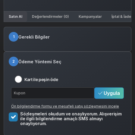
Satın Al
Değerlendirmeler (0)
Kampanyalar
İptal & İade K
Gerekli Bilgiler
1
Ödeme Yöntemi Seç
2
Kart ile peşin öde
Uygula
Ön bilgilendirme formu ve mesafeli satış sözleşmesini incele
Sözleşmeleri okudum ve onaylıyorum. Alışverişim
ile ilgili bilgilendirme amaçlı SMS almayı
onaylıyorum.