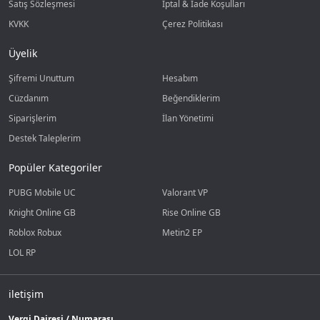
Satış Sözleşmesi
İptal & İade Koşulları
KVKK
Çerez Politikası
Üyelik
Şifremi Unuttum
Hesabım
Cüzdanım
Beğendiklerim
Siparişlerim
İlan Yönetimi
Destek Taleplerim
Popüler Kategoriler
PUBG Mobile UC
Valorant VP
Knight Online GB
Rise Online GB
Roblox Robux
Metin2 EP
LOL RP
iletişim
Vergi Dairesi / Numarası