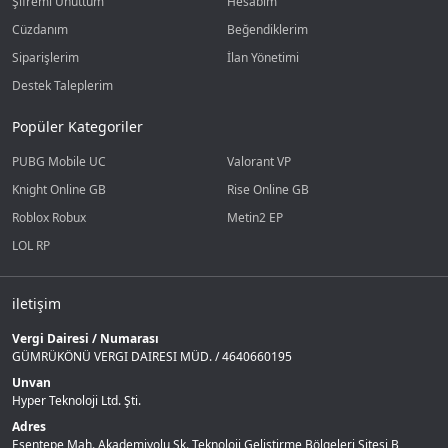
Şifremi Unuttum
Hesabım
Cüzdanım
Beğendiklerim
Siparişlerim
İlan Yönetimi
Destek Taleplerim
Popüler Kategoriler
PUBG Mobile UC
Valorant VP
Knight Online GB
Rise Online GB
Roblox Robux
Metin2 EP
LOL RP
iletişim
Vergi Dairesi / Numarası
GÜMRÜKÖNÜ VERGI DAIRESI MÜD. / 4640660195
Unvan
Hyper Teknoloji Ltd. Şti.
Adres
Esentepe Mah. Akademiyolu Sk. Teknoloji Geliştirme Bölgeleri Sitesi B