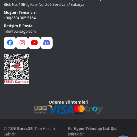
Blok No: 10B İç Kapı No: Z06 Serdivan / Sakarya
Müşteri Temsilcisi
+90(850) 305 5164
İletişim E-Posta
info@bursagb.com
Ödeme Yöntemleri
© 2026
BursaGB
. Tüm Hakları
Bir
Hyper Teknoloji Ltd. Şti.
Saklıdır.
İştirakidir.