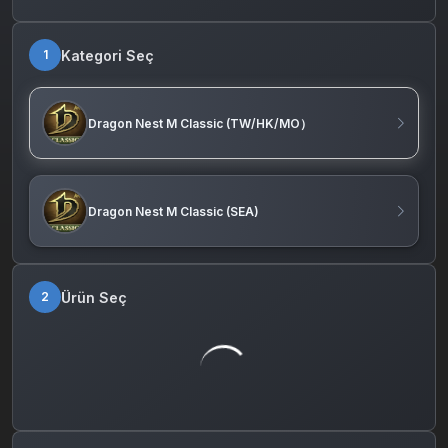
Kategori Seç
1
Dragon Nest M Classic (TW/HK/MO）
Dragon Nest M Classic (SEA)
Ürün Seç
2