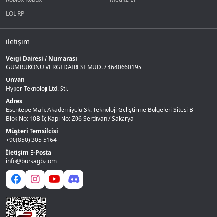
LOL RP
iletişim
Vergi Dairesi / Numarası
GÜMRÜKÖNÜ VERGI DAIRESI MÜD. / 4640660195
Unvan
Hyper Teknoloji Ltd. Şti.
Adres
Esentepe Mah. Akademiyolu Sk. Teknoloji Geliştirme Bölgeleri Sitesi B
Blok No: 10B İç Kapı No: Z06 Serdivan / Sakarya
Müşteri Temsilcisi
+90(850) 305 5164
İletişim E-Posta
info@bursagb.com