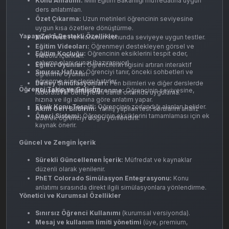
Konu Anlatımı:
Milli Eğitim Bakanlığı müfredatına uygun
ders anlatımları.
Özet Çıkarma:
Uzun metinleri öğrencinin seviyesine
uygun kısa özetlere dönüştürme.
Yapay Zekâ Destekli Özellikler
Mini Test:
Her konunun sonunda seviyeye uygun testler.
Eğitim Videoları:
Öğrenmeyi destekleyen görsel ve
Eğitim Koçluğu:
Öğrencinin eksiklerini tespit eder,
videolu içerikler.
çalışma planı sunar.(hazıranıyor)
Eğitici Oyunlar:
Öğrencilerin ilgisini artıran interaktif
Sınırsız Hafıza:
Öğrenciyi tanır, önceki sohbetleri ve
öğrenme oyunları.
öğrenme süreçlerini hatırlar.
Deney Simülasyonları:
Fen bilimleri ve diğer derslerde
Öğrenci Takip ve Gelişim
Kişiselleştirilmiş Öğrenme:
Öğrencinin seviyesine,
laboratuvar deneylerini sanal ortamda uygulama.
hızına ve ilgi alanına göre anlatım yapar.
Eksik Konu Tespiti:
Öğrencinin zorlandığı alanları belirler.
Akıllı Geri Bildirim:
Yanlış yapılan test sorularını analiz
Öneri Sistemi:
Öğrencinin eksiklerini tamamlaması için ek
ederek öğrenciyi doğru yönlendirir.
kaynak önerir.
Güncel ve Zengin İçerik
Sürekli Güncellenen İçerik:
Müfredat ve kaynaklar
düzenli olarak yenilenir.
PhET Colorado Simülasyon Entegrasyonu:
Konu
anlatımı sırasında direkt ilgili simülasyonlara yönlendirme.
Yönetici ve Kurumsal Özellikler
Sınırsız Öğrenci Kullanımı
(kurumsal versiyonda).
Mesaj ve kullanım limiti yönetimi
(üye, premium,