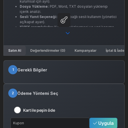
kurumsal için ayrı).
Dosya Yükleme:
PDF, Word, TXT dosyaları yüklenip
içerik analizi.
Sesli Yanıt Seçeneği:
İsteğe bağlı sesli kullanım (yönetici
aç/kapat ayarı).
KVKK uyumluluğu:
Kullanıcı sözleşmesi ve veri koruma
onay ekranı.
Hızlı giriş :
Google ile giriş ve kod ile anında aktivasyon
Satın Al
Değerlendirmeler (0)
Kampanyalar
İptal & İade K
Gerekli Bilgiler
1
Ödeme Yöntemi Seç
2
Kart ile peşin öde
Uygula