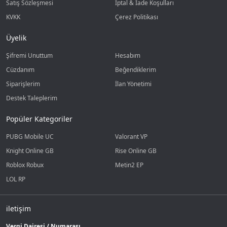
Satış Sözleşmesi
İptal & İade Koşulları
KVKK
Çerez Politikası
Üyelik
Şifremi Unuttum
Hesabım
Cüzdanım
Beğendiklerim
Siparişlerim
İlan Yönetimi
Destek Taleplerim
Popüler Kategoriler
PUBG Mobile UC
Valorant VP
Knight Online GB
Rise Online GB
Roblox Robux
Metin2 EP
LOL RP
iletişim
Vergi Dairesi / Numarası