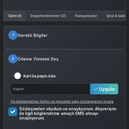
Satın Al
Değerlendirmeler (0)
Kampanyalar
İptal & İade K
Gerekli Bilgiler
1
Ödeme Yöntemi Seç
2
Kart ile peşin öde
Uygula
Ön bilgilendirme formu ve mesafeli satış sözleşmesini incele
Sözleşmeleri okudum ve onaylıyorum. Alışverişim
ile ilgili bilgilendirme amaçlı SMS almayı
onaylıyorum.