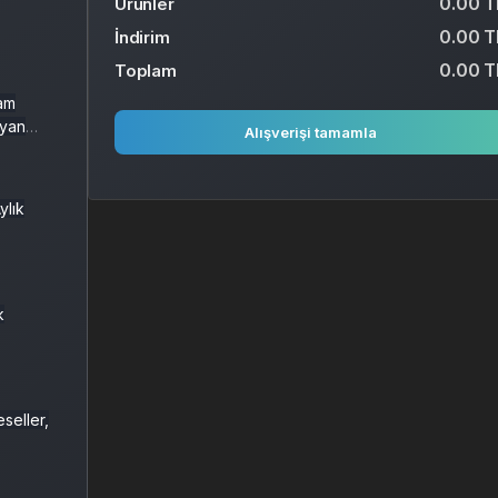
0.00 T
Ürünler
0.00 T
İndirim
0.00 T
Toplam
vam
ayan
Alışverişi tamamla
ylık
k
seller,