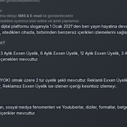
en görüntüleyebilirsiniz.
r.
 alma detayı
SMS & E-mail
ile gönderilecektir.
. maddesi uyarınca ürün iadesi ve iptali yapılamaz.
ijital platformu sloganıyla 1 Ocak 2021'den beri yayın hayatına de
, istedikleri cihazla, birbirinden benzersiz içerikleri izlemelerini sağl
ut?
3 Aylık Exxen Üyelik, 6 Aylık Exxen Üyelik, 12 Aylık Exxen Üyelik, 3 A
çenekleri mevcuttur.
K) olmak üzere 2 tür üyelik şekli mevcuttur. Reklamlı Exxen Üyeli
, Reklamsız Exxen Üyelik ise izlenen içeriği kesintisiz izlemeyi
rı, sosyal medya fenomenleri ve Youtuberlar, diziler, formatlar, belge
içerikler mevcuttur.