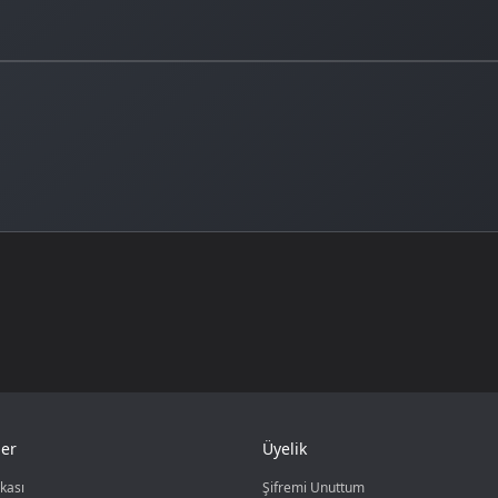
er
Üyelik
ikası
Şifremi Unuttum