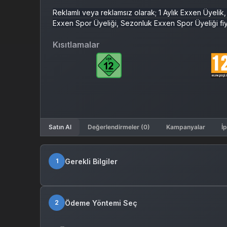
Reklamlı veya reklamsız olarak; 1 Aylık Exxen Üyelik, 
Exxen Spor Üyeliği, Sezonluk Exxen Spor Üyeliği fiy
Kısıtlamalar
Satın Al
Değerlendirmeler (0)
Kampanyalar
İp
Gerekli Bilgiler
1
Ödeme Yöntemi Seç
2