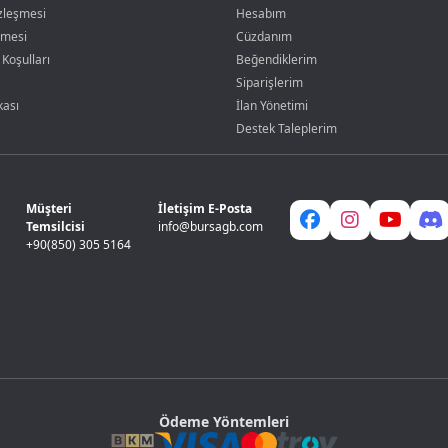
özleşmesi
Hesabım
şmesi
Cüzdanım
 Koşulları
Beğendiklerim
Siparişlerim
kası
İlan Yönetimi
Destek Taleplerim
Müşteri
İletişim E-Posta
Temsilcisi
info@bursagb.com
+90(850) 305 5164
Ödeme Yöntemleri