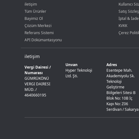
iletişim
Kullanıcı S
Tüm Ürünler
Satış Sözle
Bayimiz Ol
İptal & İade
Çözüm Merkezi
KVKK
Referans Sistemi
Çerez Politi
API Dökümantasyonu
iletişim
Unvan
Adres
Vergi Dairesi /
Hyper Teknoloji
Esentepe Mah.
Numarası
Ltd. Şti.
Akademiyolu Sk.
GÜMRÜKÖNÜ
Teknoloji
VERGI DAIRESI
Geliştirme
MÜD. /
Bölgeleri Sitesi B
4640660195
Blok No: 10B İç
Kapı No: Z06
Serdivan / Sakarya