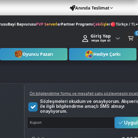
Anında Teslimat
rusu
Bayi Başvurusu
PVP Serverlar
Partner Programı
Çekilişler
Türkçe / TL
Giriş Yap
veya üye ol
Oyuncu Pazarı
Hediye Çarkı
Ön bilgilendirme formu ve mesafeli satış sözleşmesini ince
Sözleşmeleri okudum ve onaylıyorum. Alışveri
ile ilgili bilgilendirme amaçlı SMS almayı
onaylıyorum.
Uygul