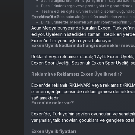
Satın aldığınız ürünleri
''siparişlerim''
sayfası üzerind
Dijital ürünler kargo veya posta yolu ile gönderilmez.
Teslim edilen dijital ürünler kullanıcı sorumluluğundadı
Exxen nedir?
Misafir olarak satın aldığınız ürün anahtarları ve satın
Dijital ürünlerde, Mesafeli Satışlar Yönetmeliği’nin 15
Acun Medya bünyesinde kurulan Exxen, Türkiye’nin d
ediyor. Üyelerinin istedikleri zaman, istedikleri yerde
Exxen'in 1 milyonu aşkın üyesi bulunuyor.
Exxen Üyelik kodlarında hangi seçenekler mevc
Reklamlı veya reklamsız olarak; 1 Aylık Exxen Üyelik, 
Exxen Spor Üyeliği, Sezonluk Exxen Spor Üyeliği se
Reklamlı ve Reklamsız Exxen Üyelik nedir?
Exxen'de reklamlı (RKLMVAR) veya reklamsız (RKLMYO
izlenen içeriğin içerisinde reklam girmesi demektedir
sağlamaktadır.
Exxen'de neler var?
Exxen’de, Türkiye’nin sevilen oyuncuları ve sanatçıla
yarışmalar, talk showlar, çocuklara ve gençlere özel 
Exxen Üyelik fiyatları