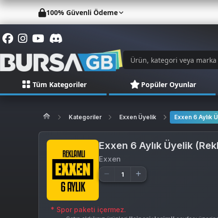
100% Güvenli Ödeme
Tüm Kategoriler
Popüler Oyunlar
Kategoriler
Exxen Üyelik
Exxen 6 Aylık Ü
Exxen 6 Aylık Üyelik (Rek
Exxen
* Spor paketi içermez.