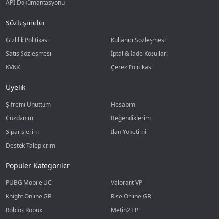
API Dökümantasyonu
Sözleşmeler
Gizlilik Politikası
Kullanıcı Sözleşmesi
Satış Sözleşmesi
İptal & İade Koşulları
KVKK
Çerez Politikası
Üyelik
Şifremi Unuttum
Hesabım
Cüzdanım
Beğendiklerim
Siparişlerim
İlan Yönetimi
Destek Taleplerim
Popüler Kategoriler
PUBG Mobile UC
Valorant VP
Knight Online GB
Rise Online GB
Roblox Robux
Metin2 EP