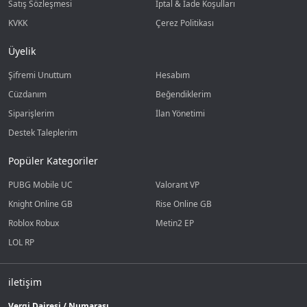
Satış Sözleşmesi
İptal & İade Koşulları
KVKK
Çerez Politikası
Üyelik
Şifremi Unuttum
Hesabım
Cüzdanım
Beğendiklerim
Siparişlerim
İlan Yönetimi
Destek Taleplerim
Popüler Kategoriler
PUBG Mobile UC
Valorant VP
Knight Online GB
Rise Online GB
Roblox Robux
Metin2 EP
LOL RP
iletişim
Vergi Dairesi / Numarası