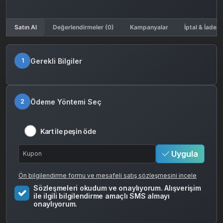
Satın Al
Değerlendirmeler (0)
Kampanyalar
İptal & İade K
Gerekli Bilgiler
1
Ödeme Yöntemi Seç
2
Kart ile peşin öde
Uygula
Ön bilgilendirme formu ve mesafeli satış sözleşmesini incele
Sözleşmeleri okudum ve onaylıyorum. Alışverişim
ile ilgili bilgilendirme amaçlı SMS almayı
onaylıyorum.