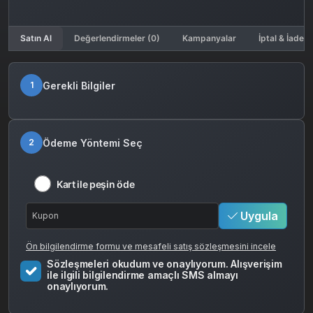
Satın Al
Değerlendirmeler (0)
Kampanyalar
İptal & İade K
Gerekli Bilgiler
1
Ödeme Yöntemi Seç
2
Kart ile peşin öde
Uygula
Ön bilgilendirme formu ve mesafeli satış sözleşmesini incele
Sözleşmeleri okudum ve onaylıyorum. Alışverişim
ile ilgili bilgilendirme amaçlı SMS almayı
onaylıyorum.