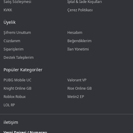
Satış Sözleşmesi
İptal & İade Koşulları
KVKK
Çerez Politikası
Üyelik
Şifremi Unuttum
Hesabım
Cüzdanım
Beğendiklerim
Siparişlerim
İlan Yönetimi
Destek Taleplerim
Popüler Kategoriler
PUBG Mobile UC
Valorant VP
Knight Online GB
Rise Online GB
Roblox Robux
Metin2 EP
LOL RP
iletişim
Vergi Dairesi / Numarası