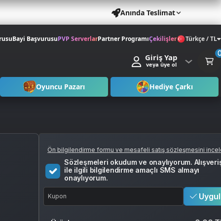
Anında Teslimat
rusu
Bayi Başvurusu
PVP Serverlar
Partner Programı
Çekilişler
Türkçe / TL
Giriş Yap
veya üye ol
Oyuncu Pazarı
Hediye Çarkı
Ön bilgilendirme formu ve mesafeli satış sözleşmesini ince
Sözleşmeleri okudum ve onaylıyorum. Alışveri
ile ilgili bilgilendirme amaçlı SMS almayı
onaylıyorum.
Uygul