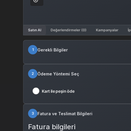
Satın Al
Değerlendirmeler (0)
Kampanyalar
İp
Gerekli Bilgiler
1
Ödeme Yöntemi Seç
2
Kart ile peşin öde
Fatura ve Teslimat Bilgileri
3
Fatura bilgileri