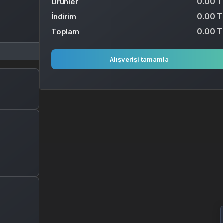
0.00 T
Ürünler
0.00 T
İndirim
0.00 T
Toplam
Alışverişi tamamla