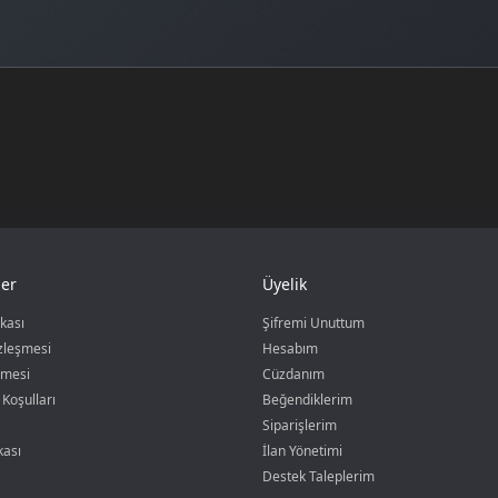
er
Üyelik
ikası
Şifremi Unuttum
özleşmesi
Hesabım
şmesi
Cüzdanım
 Koşulları
Beğendiklerim
Siparişlerim
kası
İlan Yönetimi
Destek Taleplerim