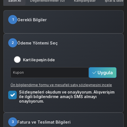
Satın Al
Değerlendirmeler (0)
Kampanyalar
İptal & İade K
Gerekli Bilgiler
1
Ödeme Yöntemi Seç
2
Kart ile peşin öde
Uygula
Ön bilgilendirme formu ve mesafeli satış sözleşmesini incele
Sözleşmeleri okudum ve onaylıyorum. Alışverişim
ile ilgili bilgilendirme amaçlı SMS almayı
onaylıyorum.
Fatura ve Teslimat Bilgileri
3