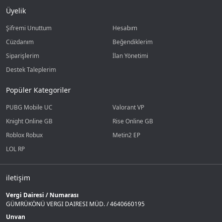
Üyelik
Şifremi Unuttum
Hesabım
Cüzdanım
Beğendiklerim
Siparişlerim
İlan Yönetimi
Destek Taleplerim
Popüler Kategoriler
PUBG Mobile UC
Valorant VP
Knight Online GB
Rise Online GB
Roblox Robux
Metin2 EP
LOL RP
iletişim
Vergi Dairesi / Numarası
GÜMRÜKÖNÜ VERGI DAIRESI MÜD. / 4640660195
Unvan