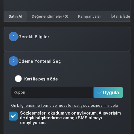
Satın Al
Değerlendirmeler (0)
Kampanyalar
İptal & İade K
Gerekli Bilgiler
1
Ödeme Yöntemi Seç
2
Kart ile peşin öde
Uygula
Ön bilgilendirme formu ve mesafeli satış sözleşmesini incele
Sözleşmeleri okudum ve onaylıyorum. Alışverişim
ile ilgili bilgilendirme amaçlı SMS almayı
onaylıyorum.