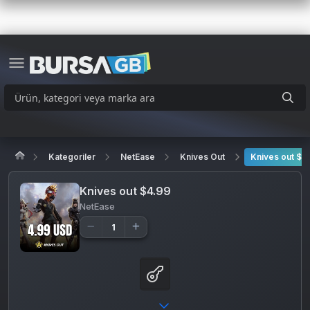
Kategoriler
NetEase
Knives Out
Knives out $4
Knives out $4.99
NetEase