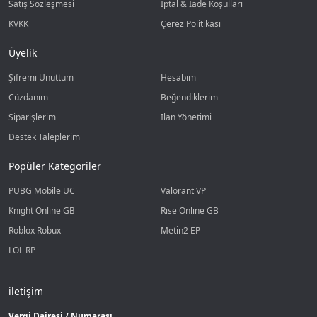
Satış Sözleşmesi
İptal & İade Koşulları
KVKK
Çerez Politikası
Üyelik
Şifremi Unuttum
Hesabım
Cüzdanım
Beğendiklerim
Siparişlerim
İlan Yönetimi
Destek Taleplerim
Popüler Kategoriler
PUBG Mobile UC
Valorant VP
Knight Online GB
Rise Online GB
Roblox Robux
Metin2 EP
LOL RP
iletişim
Vergi Dairesi / Numarası