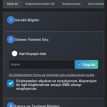
Satın Al
Değerlendirmeler (0)
Kampanyalar
İptal & İade K
Gerekli Bilgiler
1
Ödeme Yöntemi Seç
2
Kart ile peşin öde
Uygula
Ön bilgilendirme formu ve mesafeli satış sözleşmesini incele
Sözleşmeleri okudum ve onaylıyorum. Alışverişim
ile ilgili bilgilendirme amaçlı SMS almayı
onaylıyorum.
Fatura ve Teslimat Bilgileri
3