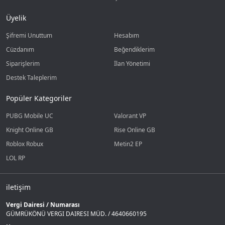
Üyelik
Şifremi Unuttum
Hesabım
Cüzdanım
Beğendiklerim
Siparişlerim
İlan Yönetimi
Destek Taleplerim
Popüler Kategoriler
PUBG Mobile UC
Valorant VP
Knight Online GB
Rise Online GB
Roblox Robux
Metin2 EP
LOL RP
iletişim
Vergi Dairesi / Numarası
GÜMRÜKÖNÜ VERGI DAIRESI MÜD. / 4640660195