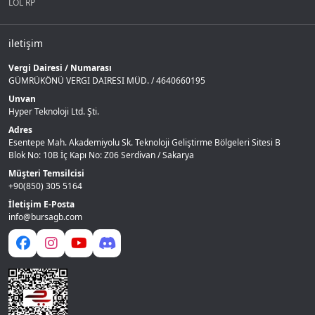
LOL RP
iletişim
Vergi Dairesi / Numarası
GÜMRÜKÖNÜ VERGI DAIRESI MÜD. / 4640660195
Unvan
Hyper Teknoloji Ltd. Şti.
Adres
Esentepe Mah. Akademiyolu Sk. Teknoloji Geliştirme Bölgeleri Sitesi B
Blok No: 10B İç Kapı No: Z06 Serdivan / Sakarya
Müşteri Temsilcisi
+90(850) 305 5164
İletişim E-Posta
info@bursagb.com