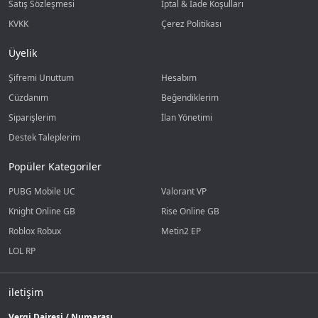
Satış Sözleşmesi
İptal & İade Koşulları
KVKK
Çerez Politikası
Üyelik
Şifremi Unuttum
Hesabım
Cüzdanım
Beğendiklerim
Siparişlerim
İlan Yönetimi
Destek Taleplerim
Popüler Kategoriler
PUBG Mobile UC
Valorant VP
Knight Online GB
Rise Online GB
Roblox Robux
Metin2 EP
LOL RP
iletişim
Vergi Dairesi / Numarası