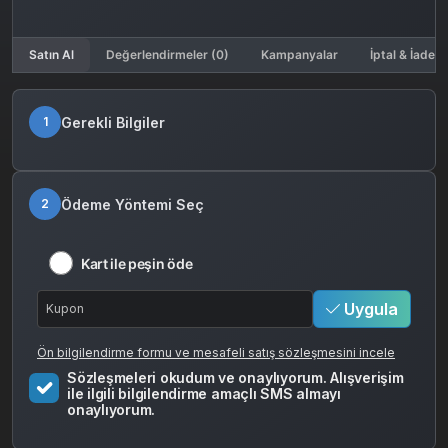
Satın Al
Değerlendirmeler (0)
Kampanyalar
İptal & İade K
Gerekli Bilgiler
1
Ödeme Yöntemi Seç
2
Kart ile peşin öde
Uygula
Ön bilgilendirme formu ve mesafeli satış sözleşmesini incele
Sözleşmeleri okudum ve onaylıyorum. Alışverişim
ile ilgili bilgilendirme amaçlı SMS almayı
onaylıyorum.