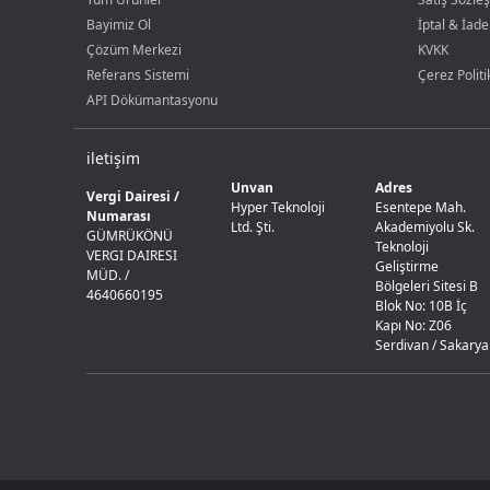
Bayimiz Ol
İptal & İade
Çözüm Merkezi
KVKK
Referans Sistemi
Çerez Politi
API Dökümantasyonu
iletişim
Unvan
Adres
Vergi Dairesi /
Hyper Teknoloji
Esentepe Mah.
Numarası
Ltd. Şti.
Akademiyolu Sk.
GÜMRÜKÖNÜ
Teknoloji
VERGI DAIRESI
Geliştirme
MÜD. /
Bölgeleri Sitesi B
4640660195
Blok No: 10B İç
Kapı No: Z06
Serdivan / Sakarya