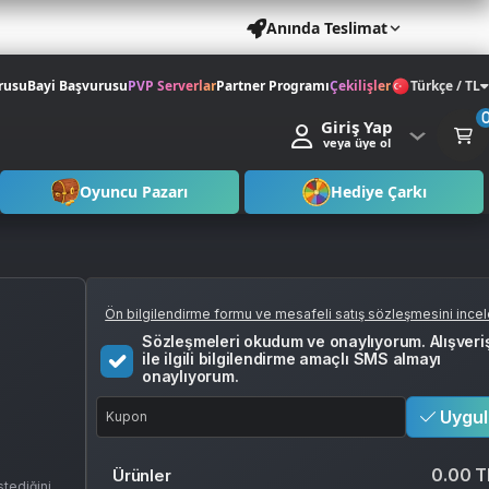
Anında Teslimat
rusu
Bayi Başvurusu
PVP Serverlar
Partner Programı
Çekilişler
Türkçe / TL
Giriş Yap
veya üye ol
Oyuncu Pazarı
Hediye Çarkı
Ön bilgilendirme formu ve mesafeli satış sözleşmesini ince
Sözleşmeleri okudum ve onaylıyorum. Alışveri
ile ilgili bilgilendirme amaçlı SMS almayı
onaylıyorum.
Uygul
0.00 T
Ürünler
istediğiniz