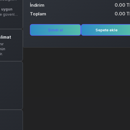
0.00 T
İndirim
 uygun
0.00 T
Toplam
ve güvenli
Şimdi al
Sepete ekle
slimat
ır
nün
r.