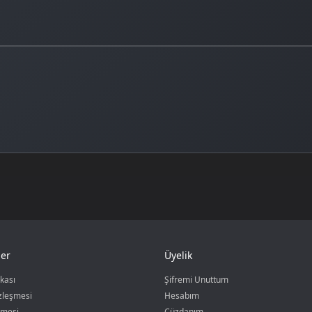
er
Üyelik
ikası
Şifremi Unuttum
özleşmesi
Hesabım
şmesi
Cüzdanım