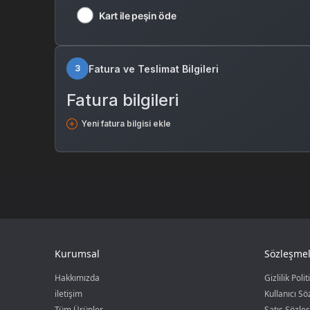
Kart ile peşin öde
Fatura ve Teslimat Bilgileri
3
Fatura bilgileri
Yeni fatura bilgisi ekle
Kurumsal
Sözleşmel
Hakkımızda
Gizlilik Polit
iletişim
Kullanıcı S
Tüm Ürünler
Satış Sözle