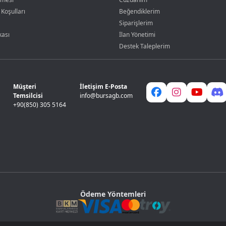
 Koşulları
Beğendiklerim
Siparişlerim
kası
İlan Yönetimi
Destek Taleplerim
Müşteri
İletişim E-Posta
Temsilcisi
info@bursagb.com
+90(850) 305 5164
Ödeme Yöntemleri