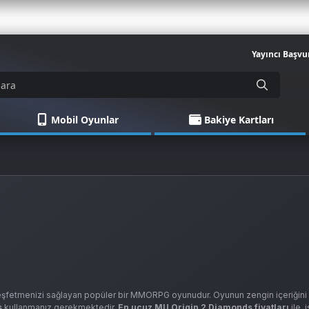
Yayıncı Başvu
Mobil Oyunlar
Bakiye Kartları
keşfetmenizi sağlayan popüler bir MMORPG oyunudur. Oyunun zengin içeriğini
s
kullanmanız gerekmektedir.
En ucuz MU Origin 2 Diamonds fiyatları
ile, 