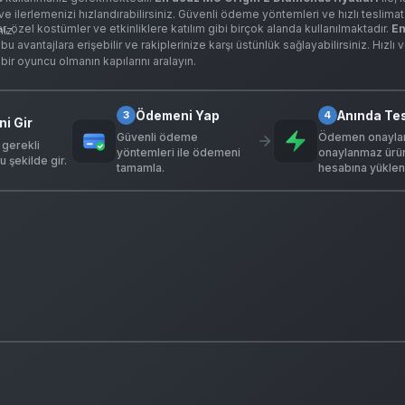
 ve ilerlemenizi hızlandırabilirsiniz. Güvenli ödeme yöntemleri ve hızlı teslimat
, özel kostümler ve etkinliklere katılım gibi birçok alanda kullanılmaktadır.
En
niz.
u avantajlara erişebilir ve rakiplerinize karşı üstünlük sağlayabilirsiniz. Hızlı 
ir oyuncu olmanın kapılarını aralayın.
Ödemeni Yap
Anında Te
3
4
ni Gir
Güvenli ödeme
Ödemen onaylan
 gerekli
yöntemleri ile ödemeni
onaylanmaz ürü
u şekilde gir.
tamamla.
hesabına yükleni