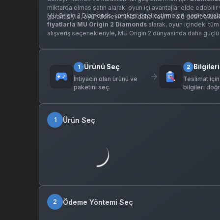
miktarda elmas satın alarak, oyun içi avantajlar elde edebilir
MU Origin 2 Diamonds, karakter özelleştirmeleri, nadir eşyalar
garantisiyle, oyun deneyiminizi daha keyifli hale getirebilirsi
fiyatlarla MU Origin 2 Diamonds
alarak, oyun içindeki tüm b
alışveriş seçenekleriyle, MU Origin 2 dünyasında daha güçlü b
Ürünü Seç
Bilgileri
1
2
İhtiyacın olan ürünü ve
Teslimat için
paketini seç.
bilgileri doğr
Ürün Seç
1
Ödeme Yöntemi Seç
2