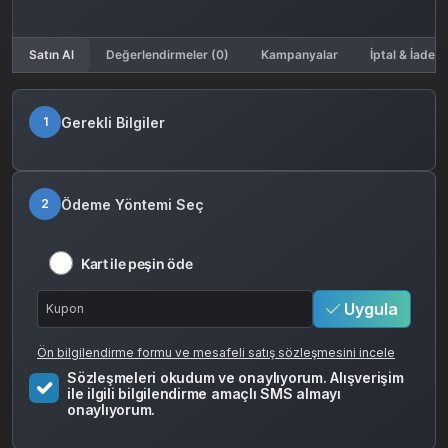
Satın Al
Değerlendirmeler (0)
Kampanyalar
İptal & İade K
Gerekli Bilgiler
1
Ödeme Yöntemi Seç
2
Kart ile peşin öde
Uygula
Ön bilgilendirme formu ve mesafeli satış sözleşmesini incele
Sözleşmeleri okudum ve onaylıyorum. Alışverişim
ile ilgili bilgilendirme amaçlı SMS almayı
onaylıyorum.