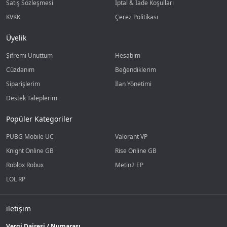
Satış Sözleşmesi
İptal & İade Koşulları
KVKK
Çerez Politikası
Üyelik
Şifremi Unuttum
Hesabım
Cüzdanım
Beğendiklerim
Siparişlerim
İlan Yönetimi
Destek Taleplerim
Popüler Kategoriler
PUBG Mobile UC
Valorant VP
Knight Online GB
Rise Online GB
Roblox Robux
Metin2 EP
LOL RP
iletişim
Vergi Dairesi / Numarası