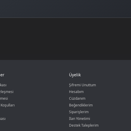
er
Üyelik
ikası
Şifremi Unuttum
özleşmesi
Hesabım
şmesi
Cüzdanım
 Koşulları
Beğendiklerim
Siparişlerim
kası
İlan Yönetimi
Destek Taleplerim