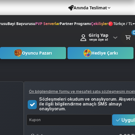
Anında Teslimat
rusu
Bayi Başvurusu
PVP Serverlar
Partner Programı
Çekilişler
Türkçe / TL
Giriş Yap
veya üye ol
Oyuncu Pazarı
Hediye Çarkı
Ön bilgilendirme formu ve mesafeli satış sözleşmesini ince
Sözleşmeleri okudum ve onaylıyorum. Alışveri
ile ilgili bilgilendirme amaçlı SMS almayı
onaylıyorum.
Uygul