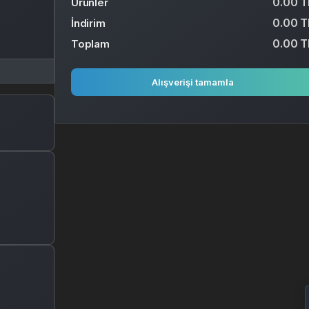
0.00 T
Ürünler
0.00 T
İndirim
0.00 T
Toplam
Alışverişi tamamla