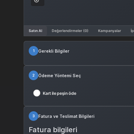
Satın Al
Değerlendirmeler (0)
Kampanyalar
İp
Gerekli Bilgiler
1
Ödeme Yöntemi Seç
2
Kart ile peşin öde
Fatura ve Teslimat Bilgileri
3
Fatura bilgileri