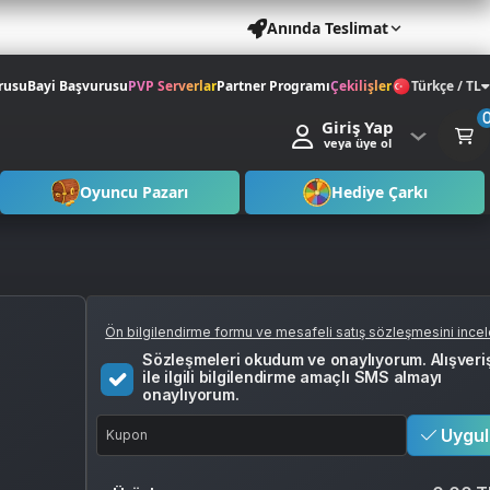
Anında Teslimat
rusu
Bayi Başvurusu
PVP Serverlar
Partner Programı
Çekilişler
Türkçe / TL
Giriş Yap
veya üye ol
Oyuncu Pazarı
Hediye Çarkı
Ön bilgilendirme formu ve mesafeli satış sözleşmesini ince
Sözleşmeleri okudum ve onaylıyorum. Alışveri
ile ilgili bilgilendirme amaçlı SMS almayı
onaylıyorum.
Uygul