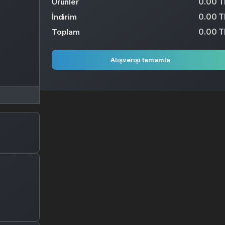
0.00 T
Ürünler
0.00 T
İndirim
0.00 T
Toplam
Alışverişi tamamla