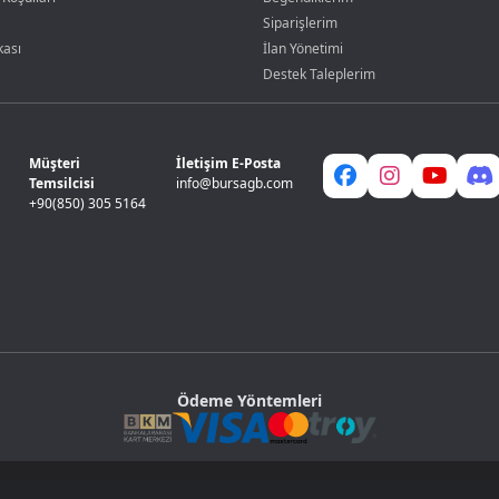
Siparişlerim
kası
İlan Yönetimi
Destek Taleplerim
Müşteri
İletişim E-Posta
Temsilcisi
info@bursagb.com
+90(850) 305 5164
Ödeme Yöntemleri