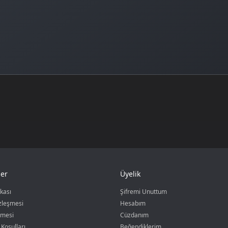
er
Üyelik
ikası
Şifremi Unuttum
özleşmesi
Hesabım
şmesi
Cüzdanım
 Koşulları
Beğendiklerim