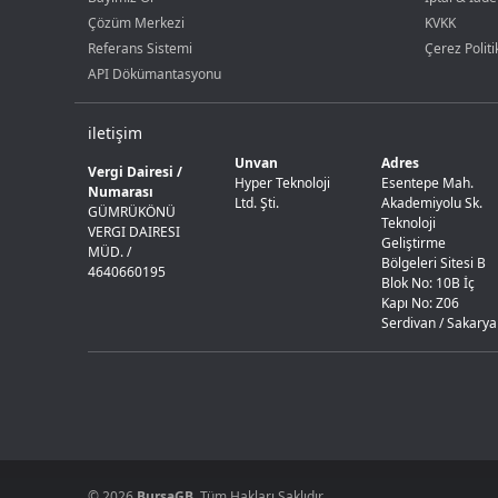
Çözüm Merkezi
KVKK
Referans Sistemi
Çerez Politi
API Dökümantasyonu
iletişim
Unvan
Adres
Vergi Dairesi /
Hyper Teknoloji
Esentepe Mah.
Numarası
Ltd. Şti.
Akademiyolu Sk.
GÜMRÜKÖNÜ
Teknoloji
VERGI DAIRESI
Geliştirme
MÜD. /
Bölgeleri Sitesi B
4640660195
Blok No: 10B İç
Kapı No: Z06
Serdivan / Sakarya
© 2026
BursaGB
. Tüm Hakları Saklıdır.