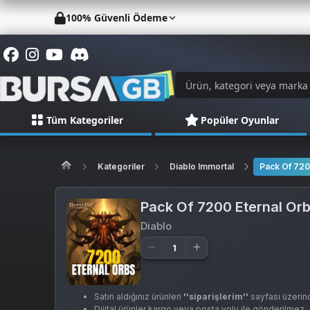
100% Güvenli Ödeme
Tüm Kategoriler
Popüler Oyunlar
Kategoriler
Diablo Immortal
Pack Of 720
Pack Of 7200 Eternal Or
Diablo
Satın aldığınız ürünleri
''siparişlerim''
sayfası üzerind
Dijital ürünler kargo veya posta yolu ile gönderilmez.