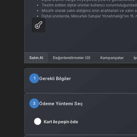
Teslim edilen dijital ürünler kullanıcı sorumluluğundadı
Misafir olarak satın aldığınız ürün anahtarları ve satın
Dijital ürünlerde, Mesafeli Satışlar Yönetmeliği’nin 15
Satın Al
Değerlendirmeler (0)
Kampanyalar
İp
Gerekli Bilgiler
1
Ödeme Yöntemi Seç
2
Kart ile peşin öde