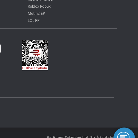
Roblox Robux
Metin2 EP
LOL RP
Bir
Hyper Teknoloji Ltd. Şti.
İştirakidir.