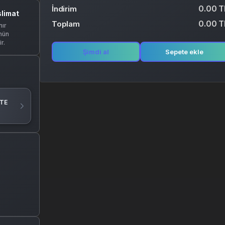
0.00 T
İndirim
slimat
0.00 T
Toplam
ır
nün
r.
Şimdi al
Sepete ekle
TE