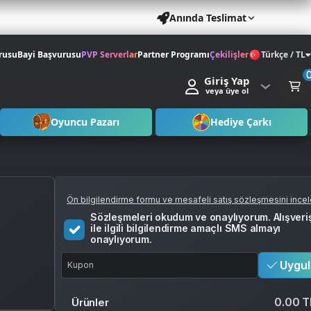
Anında Teslimat
rusu
Bayi Başvurusu
PVP Serverlar
Partner Programı
Çekilişler
Türkçe / TL
Giriş Yap
veya üye ol
Oyuncu Pazarı
Hediye Çarkı
Ön bilgilendirme formu ve mesafeli satış sözleşmesini ince
Sözleşmeleri okudum ve onaylıyorum. Alışveri
ile ilgili bilgilendirme amaçlı SMS almayı
onaylıyorum.
Uygul
0.00 T
Ürünler