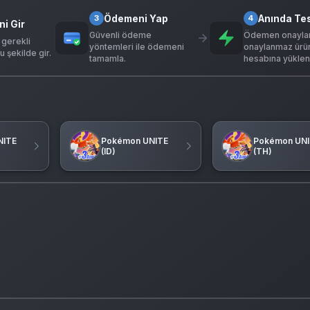
Ödemeni Yap
Anında Te
3
4
ni Gir
Güvenli ödeme
Ödemen onaylan
 gerekli
yöntemleri ile ödemeni
onaylanmaz ürü
u şekilde gir.
tamamla.
hesabına yükleni
NITE
Pokémon UNITE
Pokémon UNI
(ID)
(TH)