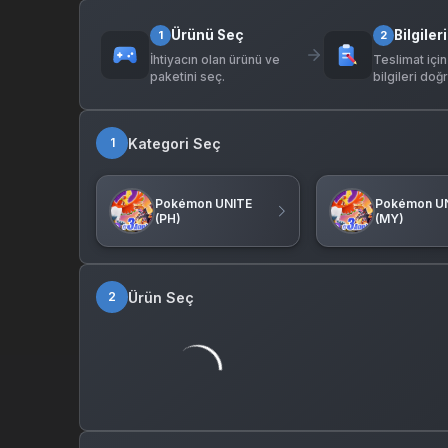
Ürünü Seç
Bilgileri
1
2
İhtiyacın olan ürünü ve
Teslimat için
paketini seç.
bilgileri doğr
Kategori Seç
1
Pokémon UNITE
Pokémon U
(PH)
(MY)
Ürün Seç
2