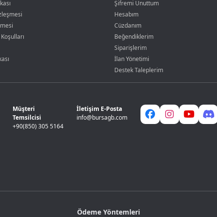
ikası
Şifremi Unuttum
özleşmesi
Hesabım
şmesi
Cüzdanım
 Koşulları
Beğendiklerim
Siparişlerim
kası
İlan Yönetimi
Destek Taleplerim
Müşteri
İletişim E-Posta
Temsilcisi
info@bursagb.com
+90(850) 305 5164
Ödeme Yöntemleri