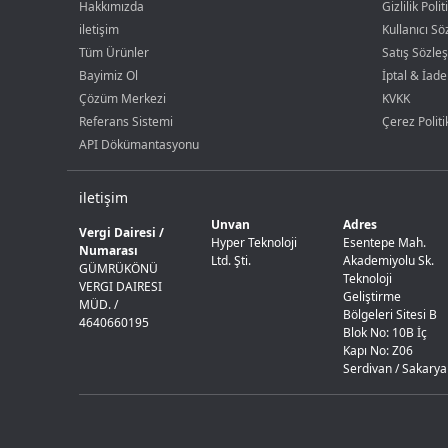
Hakkımızda
Gizlilik Polit
iletişim
Kullanıcı S
Tüm Ürünler
Satış Sözle
Bayimiz Ol
İptal & İade
Çözüm Merkezi
KVKK
Referans Sistemi
Çerez Politi
API Dökümantasyonu
iletişim
Unvan
Adres
Vergi Dairesi /
Hyper Teknoloji
Esentepe Mah.
Numarası
Ltd. Şti.
Akademiyolu Sk.
GÜMRÜKÖNÜ
Teknoloji
VERGI DAIRESI
Geliştirme
MÜD. /
Bölgeleri Sitesi B
4640660195
Blok No: 10B İç
Kapı No: Z06
Serdivan / Sakarya