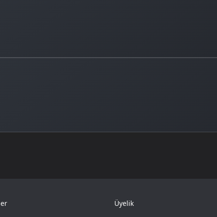
er
Üyelik