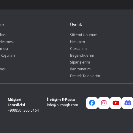
er
Üyelik
ikası
Şifremi Unuttum
özleşmesi
Hesabım
şmesi
Cüzdanım
 Koşulları
Beğendiklerim
Siparişlerim
kası
İlan Yönetimi
Destek Taleplerim
Müşteri
İletişim E-Posta
Temsilcisi
info@bursagb.com
+90(850) 305 5164