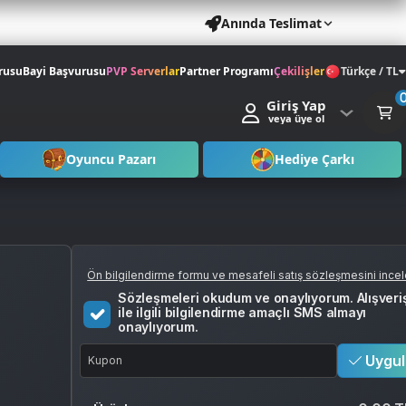
Anında Teslimat
rusu
Bayi Başvurusu
PVP Serverlar
Partner Programı
Çekilişler
Türkçe / TL
Giriş Yap
veya üye ol
Oyuncu Pazarı
Hediye Çarkı
Ön bilgilendirme formu ve mesafeli satış sözleşmesini ince
Sözleşmeleri okudum ve onaylıyorum. Alışveri
ile ilgili bilgilendirme amaçlı SMS almayı
onaylıyorum.
Uygul