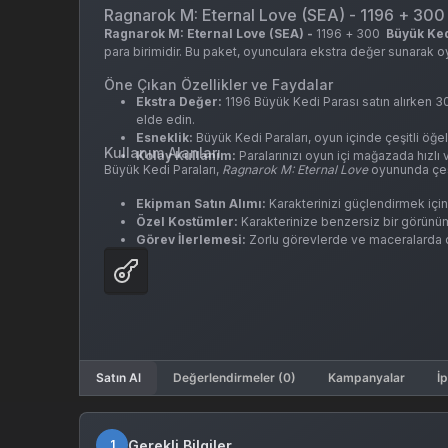
Ragnarok M: Eternal Love (SEA) - 1196 + 300
Ragnarok M: Eternal Love (SEA) -
1196 + 300
Büyük Ked
para birimidir. Bu paket, oyunculara ekstra değer sunarak oy
Öne Çıkan Özellikler ve Faydalar
Ekstra Değer:
1196 Büyük Kedi Parası satın alırken 3
elde edin.
Esneklik:
Büyük Kedi Paraları, oyun içinde çeşitli öğel
Kullanım Alanları
Kolay Kullanım:
Paralarınızı oyun içi mağazada hızlı 
Büyük Kedi Paraları,
Ragnarok M: Eternal Love
oyununda çeşit
Ekipman Satın Alımı:
Karakterinizi güçlendirmek için 
Özel Kostümler:
Karakterinize benzersiz bir görünüm
Görev İlerlemesi:
Zorlu görevlerde ve maceralarda dah
Satın Al
Değerlendirmeler (0)
Kampanyalar
İp
Gerekli Bilgiler
1