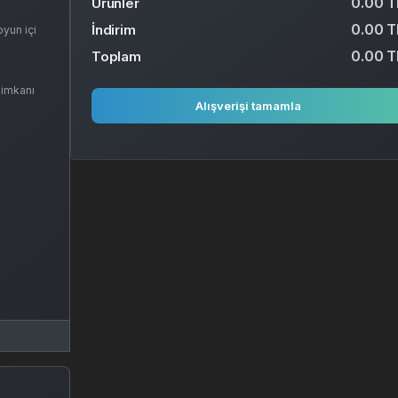
0.00 T
Ürünler
0.00 T
İndirim
oyun içi
0.00 T
Toplam
 imkanı
Alışverişi tamamla