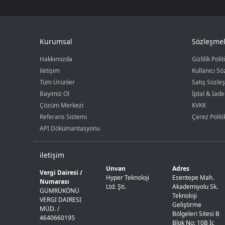
Kurumsal
Sözleşmel
Hakkımızda
Gizlilik Polit
iletişim
Kullanıcı S
Tüm Ürünler
Satış Sözle
Bayimiz Ol
İptal & İade
Çözüm Merkezi
KVKK
Referans Sistemi
Çerez Politi
API Dökümantasyonu
iletişim
Unvan
Adres
Vergi Dairesi /
Hyper Teknoloji
Esentepe Mah.
Numarası
Ltd. Şti.
Akademiyolu Sk.
GÜMRÜKÖNÜ
Teknoloji
VERGI DAIRESI
Geliştirme
MÜD. /
Bölgeleri Sitesi B
4640660195
Blok No: 10B İç