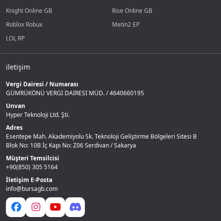
Knight Online GB
Rise Online GB
Roblox Robux
Metin2 EP
LOL RP
iletişim
Vergi Dairesi / Numarası
GÜMRÜKÖNÜ VERGI DAIRESI MÜD. / 4640660195
Unvan
Hyper Teknoloji Ltd. Şti.
Adres
Esentepe Mah. Akademiyolu Sk. Teknoloji Geliştirme Bölgeleri Sitesi B
Blok No: 10B İç Kapı No: Z06 Serdivan / Sakarya
Müşteri Temsilcisi
+90(850) 305 5164
İletişim E-Posta
info@bursagb.com