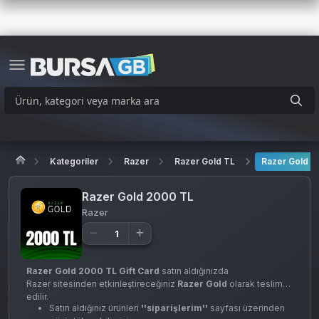
Kategoriler
Razer
Razer Gold TL
Razer Gold 2
Razer Gold 2000 TL
Razer
Razer Gold 2000 TL Gift Card
satın aldığınızda
Razer sitesinden etkinleştireceğiniz
Razer Gold
olarak teslim
edilir.
Satın aldığınız ürünleri
''siparişlerim''
sayfası üzerinden