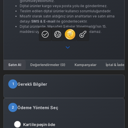
görüntüleyebilirsiniz.
Dijital ürünler kargo veya posta yolu ile gönderilmez.
Teslim edilen dijital ürünler kullanıcı sorumluluğundadır.
Misafir olarak satın aldığınız ürün anahtarları ve satın alma
detayı
SMS & E-mail
ile gönderilecektir.
Dijital ürünlerde, Mesafeli Satışlar Yönetmeliği’nin 15.
maddesi uyarınca ürün iadesi ve iptali yapılamaz.
Satın Al
Değerlendirmeler (0)
Kampanyalar
İptal & İade K
Gerekli Bilgiler
1
Ödeme Yöntemi Seç
2
Kart ile peşin öde