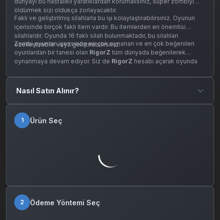
dünyayı bu hastalıklı yaratıklardan korumalısınız, süper zombiyi
öldürmek sizi oldukça zorlayacaktır.
Faklı ve geliştirilmiş silahlarla bu işi kolaylaştırabilirsiniz. Oyunun
içerisinde birçok faklı item vardır. Bu itemlerden en önemlisi
silahlardır. Oyunda 16 faklı silah bulunmaktadır, bu silahları
Zombi oyunları içerisinde en çok oynanan ve en çok beğenilen
özelleştirebilir veya geliştirebilirsiniz.
oyunlardan bir tanesi olan
RigorZ
tüm dünyada beğenilerek
oynanmaya devam ediyor. Siz de
RigorZ
hesabı açarak oyunda
yer alabilirsiniz.
Nasıl Satın Alınır?
Ürün Seç
1
Ödeme Yöntemi Seç
2