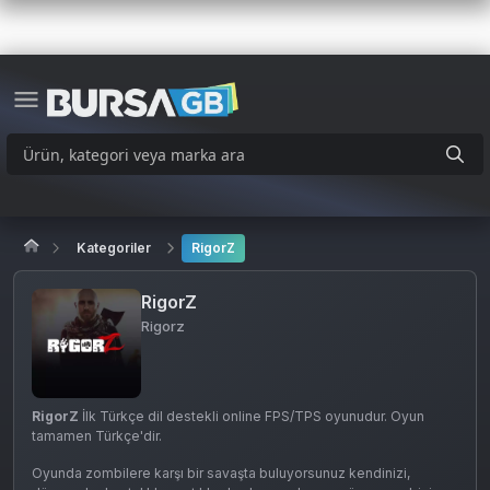
Kategoriler
RigorZ
RigorZ
Rigorz
RigorZ
İlk Türkçe dil destekli online FPS/TPS oyunudur. Oyun
tamamen Türkçe'dir.
Oyunda zombilere karşı bir savaşta buluyorsunuz kendinizi,