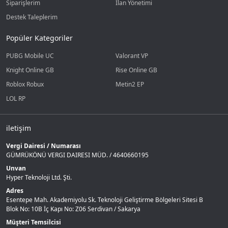
Siparişlerim
İlan Yönetimi
Destek Taleplerim
Popüler Kategoriler
PUBG Mobile UC
Valorant VP
Knight Online GB
Rise Online GB
Roblox Robux
Metin2 EP
LOL RP
iletişim
Vergi Dairesi / Numarası
GÜMRÜKÖNÜ VERGI DAIRESI MÜD. / 4640660195
Unvan
Hyper Teknoloji Ltd. Şti.
Adres
Esentepe Mah. Akademiyolu Sk. Teknoloji Geliştirme Bölgeleri Sitesi B
Blok No: 10B İç Kapı No: Z06 Serdivan / Sakarya
Müşteri Temsilcisi