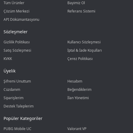
Tüm Ürünler
Bayimiz Ol
Çözüm Merkezi
Referans Sistemi
API Dökümantasyonu
Sözleşmeler
Gizlilik Politikası
Kullanıcı Sözleşmesi
Satış Sözleşmesi
İptal & İade Koşulları
KVKK
Çerez Politikası
Üyelik
Şifremi Unuttum
Hesabım
Cüzdanım
Beğendiklerim
Siparişlerim
İlan Yönetimi
Destek Taleplerim
Popüler Kategoriler
PUBG Mobile UC
Valorant VP