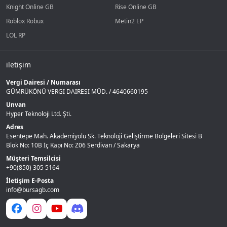
Knight Online GB
Rise Online GB
Roblox Robux
Metin2 EP
LOL RP
iletişim
Vergi Dairesi / Numarası
GÜMRÜKÖNÜ VERGI DAIRESI MÜD. / 4640660195
Unvan
Hyper Teknoloji Ltd. Şti.
Adres
Esentepe Mah. Akademiyolu Sk. Teknoloji Geliştirme Bölgeleri Sitesi B
Blok No: 10B İç Kapı No: Z06 Serdivan / Sakarya
Müşteri Temsilcisi
+90(850) 305 5164
İletişim E-Posta
info@bursagb.com