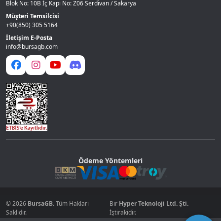
Blok No: 10B İç Kapı No: Z06 Serdivan / Sakarya
Müşteri Temsilcisi
+90(850) 305 5164
İletişim E-Posta
info@bursagb.com
Ödeme Yöntemleri
© 2026
BursaGB
. Tüm Hakları
Bir
Hyper Teknoloji Ltd. Şti.
Saklıdır.
İştirakidir.