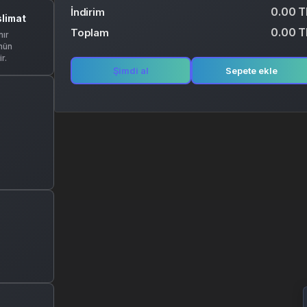
0.00 T
İndirim
slimat
0.00 T
Toplam
ır
nün
r.
Şimdi al
Sepete ekle