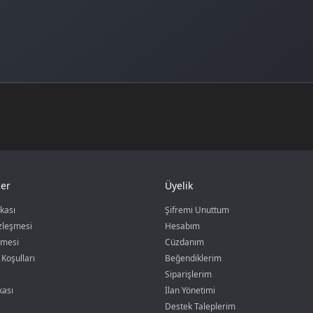
er
Üyelik
ikası
Şifremi Unuttum
özleşmesi
Hesabım
şmesi
Cüzdanım
 Koşulları
Beğendiklerim
Siparişlerim
kası
İlan Yönetimi
Destek Taleplerim