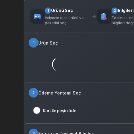
Ürünü Seç
Bilgileri
1
2
İhtiyacın olan ürünü ve
Teslimat için
paketini seç.
bilgileri doğr
Ürün Seç
1
Ödeme Yöntemi Seç
2
Kart ile peşin öde
Fatura ve Teslimat Bilgileri
3