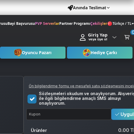
Anında Teslimat
rusu
Bayi Başvurusu
PVP Serverlar
Partner Programı
Çekilişler
Türkçe / TL
Giriş Yap
veya üye ol
Oyuncu Pazarı
Hediye Çarkı
Ön bilgilendirme formu ve mesafeli satış sözleşmesini ince
Sözleşmeleri okudum ve onaylıyorum. Alışveri
ile ilgili bilgilendirme amaçlı SMS almayı
onaylıyorum.
Uygul
0.00 T
Ürünler