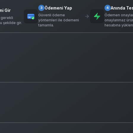
Ödemeni Yap
Anında Te
3
4
ni Gir
Güvenli ödeme
Ödemen onaylan
 gerekli
yöntemleri ile ödemeni
onaylanmaz ürü
u şekilde gir.
tamamla.
hesabına yükleni