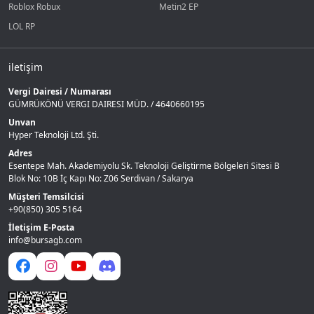
Roblox Robux
Metin2 EP
LOL RP
iletişim
Vergi Dairesi / Numarası
GÜMRÜKÖNÜ VERGI DAIRESI MÜD. / 4640660195
Unvan
Hyper Teknoloji Ltd. Şti.
Adres
Esentepe Mah. Akademiyolu Sk. Teknoloji Geliştirme Bölgeleri Sitesi B
Blok No: 10B İç Kapı No: Z06 Serdivan / Sakarya
Müşteri Temsilcisi
+90(850) 305 5164
İletişim E-Posta
info@bursagb.com