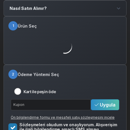
paylaşmanız yeterlidir.
Nasıl Satın Alınır?
Ürün Seç
1
Ödeme Yöntemi Seç
2
Kart ile peşin öde
Uygula
Ön bilgilendirme formu ve mesafeli satış sözleşmesini incele
Sözleşmeleri okudum ve onaylıyorum. Alışverişim
ile ilgili bilgilendirme amaçlı SMS almayı