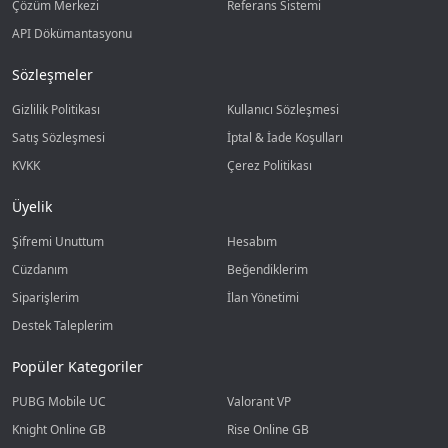
Çözüm Merkezi
Referans Sistemi
API Dökümantasyonu
Sözleşmeler
Gizlilik Politikası
Kullanıcı Sözleşmesi
Satış Sözleşmesi
İptal & İade Koşulları
KVKK
Çerez Politikası
Üyelik
Şifremi Unuttum
Hesabım
Cüzdanım
Beğendiklerim
Siparişlerim
İlan Yönetimi
Destek Taleplerim
Popüler Kategoriler
PUBG Mobile UC
Valorant VP
Knight Online GB
Rise Online GB