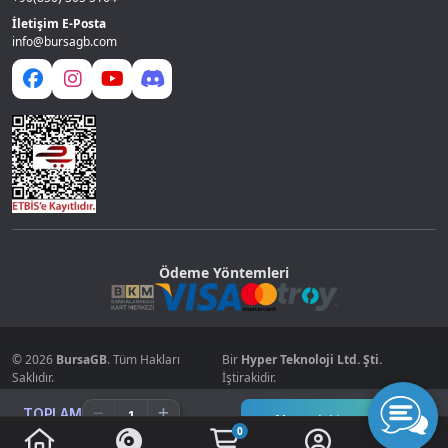
İletişim E-Posta
info@bursagb.com
Ödeme Yöntemleri
© 2026
BursaGB
. Tüm Hakları
Bir
Hyper Teknoloji Ltd. Şti.
Saklıdır.
İştirakidir.
TOPLAM
Alışverişi tamamla
0
0.00