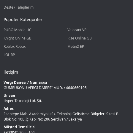
Destek Taleplerim
Popüler Kategoriler
PUBG Mobile UC
Valorant VP
Knight Online GB
Rise Online GB
Roblox Robux
Metin2 EP
LOL RP
iletişim
Vergi Dairesi / Numarası
GÜMRÜKÖNÜ VERGI DAIRESI MÜD. / 4640660195
Unvan
Hyper Teknoloji Ltd. Şti.
Adres
Esentepe Mah. Akademiyolu Sk. Teknoloji Geliştirme Bölgeleri Sitesi B
Blok No: 10B İç Kapı No: Z06 Serdivan / Sakarya
Müşteri Temsilcisi
+90(850) 305 5164