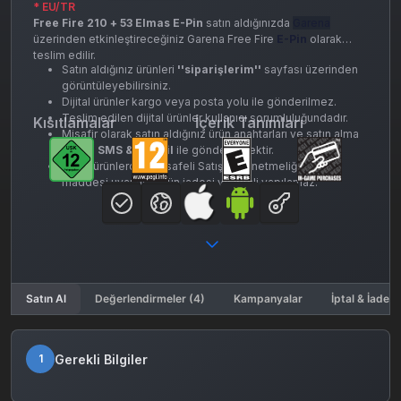
* EU/TR
Free Fire 210 + 53 Elmas E-Pin
satın aldığınızda
Garena
üzerinden etkinleştireceğiniz Garena Free Fire
E-Pin
olarak
teslim edilir.
Satın aldığınız ürünleri
''siparişlerim''
sayfası üzerinden
görüntüleyebilirsiniz.
Dijital ürünler kargo veya posta yolu ile gönderilmez.
Teslim edilen dijital ürünler kullanıcı sorumluluğundadır.
Kısıtlamalar
İçerik Tanımları
Misafir olarak satın aldığınız ürün anahtarları ve satın alma
detayı
SMS & E-mail
ile gönderilecektir.
Dijital ürünlerde, Mesafeli Satışlar Yönetmeliği’nin 15.
maddesi uyarınca ürün iadesi ve iptali yapılamaz.
Satın Al
Değerlendirmeler (4)
Kampanyalar
İptal & İade K
Gerekli Bilgiler
1