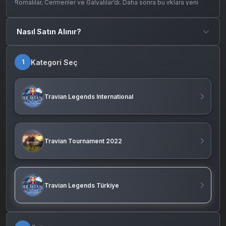
Romalılar, Cermenler ve Galyalılar’dı. Daha sonra bu ırklara yeni
ırklar da katıldı ve sayı artmış oldu.
Nasıl Satın Alınır?
Kategori Seç
1
Travian Legends International
Travian Tournament 2022
Travian Legends Türkiye