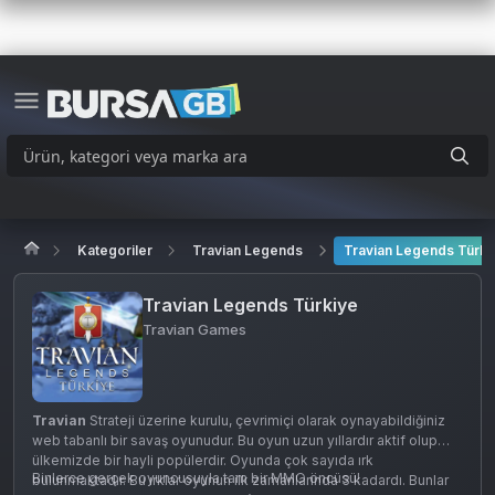
Kategoriler
Travian Legends
Travian Legends Türki
Travian Legends Türkiye
Travian Games
Travian
Strateji üzerine kurulu, çevrimiçi olarak oynayabildiğiniz
web tabanlı bir savaş oyunudur. Bu oyun uzun yıllardır aktif olup
ülkemizde bir hayli popülerdir. Oyunda çok sayıda ırk
Binlerce gerçek oyuncusuyla tam bir MMO öncüsü!
bulunmaktadır. Bu ırklar oyunun ilk zamanlarında 3 kadardı. Bunlar