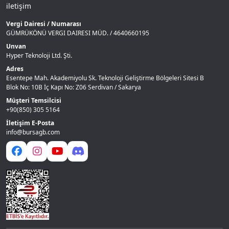
iletişim
Vergi Dairesi / Numarası
GÜMRÜKÖNÜ VERGI DAIRESI MÜD. / 4640660195
Unvan
Hyper Teknoloji Ltd. Şti.
Adres
Esentepe Mah. Akademiyolu Sk. Teknoloji Geliştirme Bölgeleri Sitesi B
Blok No: 10B İç Kapı No: Z06 Serdivan / Sakarya
Müşteri Temsilcisi
+90(850) 305 5164
İletişim E-Posta
info@bursagb.com