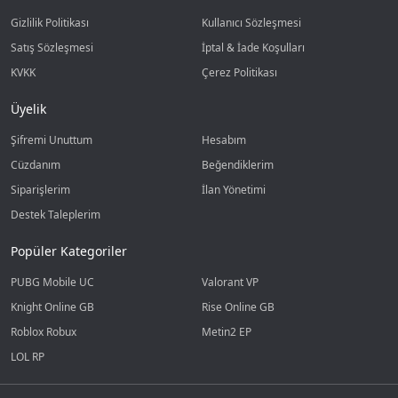
Gizlilik Politikası
Kullanıcı Sözleşmesi
Satış Sözleşmesi
İptal & İade Koşulları
KVKK
Çerez Politikası
Üyelik
Şifremi Unuttum
Hesabım
Cüzdanım
Beğendiklerim
Siparişlerim
İlan Yönetimi
Destek Taleplerim
Popüler Kategoriler
PUBG Mobile UC
Valorant VP
Knight Online GB
Rise Online GB
Roblox Robux
Metin2 EP
LOL RP