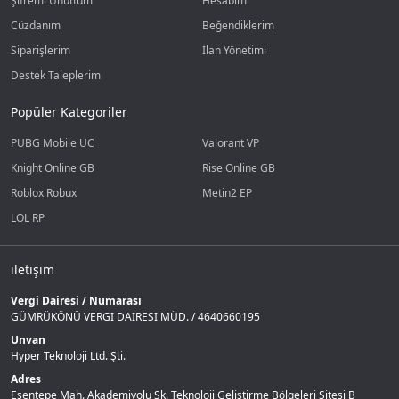
Şifremi Unuttum
Hesabım
Cüzdanım
Beğendiklerim
Siparişlerim
İlan Yönetimi
Destek Taleplerim
Popüler Kategoriler
PUBG Mobile UC
Valorant VP
Knight Online GB
Rise Online GB
Roblox Robux
Metin2 EP
LOL RP
iletişim
Vergi Dairesi / Numarası
GÜMRÜKÖNÜ VERGI DAIRESI MÜD. / 4640660195
Unvan
Hyper Teknoloji Ltd. Şti.
Adres
Esentepe Mah. Akademiyolu Sk. Teknoloji Geliştirme Bölgeleri Sitesi B