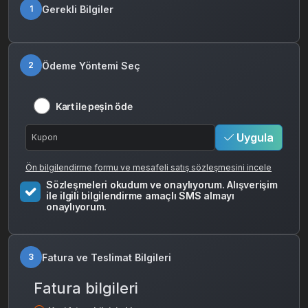
Gerekli Bilgiler
1
Ödeme Yöntemi Seç
2
Kart ile peşin öde
Uygula
Ön bilgilendirme formu ve mesafeli satış sözleşmesini incele
Sözleşmeleri okudum ve onaylıyorum. Alışverişim
ile ilgili bilgilendirme amaçlı SMS almayı
onaylıyorum.
Fatura ve Teslimat Bilgileri
3
Fatura bilgileri