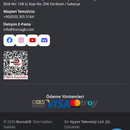
Blok No: 10B İç Kapı No: Z06 Serdivan / Sakarya
Müşteri Temsilcisi
+90(850) 305 5164
İletişim E-Posta
info@bursagb.com
Ödeme Yöntemleri
© 2026
BursaGB
. Tüm Hakları
Bir
Hyper Teknoloji Ltd. Şti.
Saklıdır.
İştirakidir.