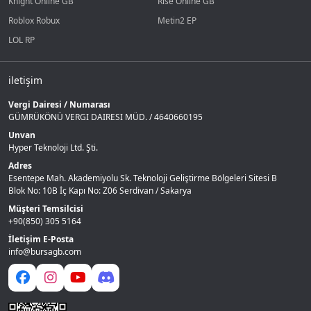
Knight Online GB
Rise Online GB
Roblox Robux
Metin2 EP
LOL RP
iletişim
Vergi Dairesi / Numarası
GÜMRÜKÖNÜ VERGI DAIRESI MÜD. / 4640660195
Unvan
Hyper Teknoloji Ltd. Şti.
Adres
Esentepe Mah. Akademiyolu Sk. Teknoloji Geliştirme Bölgeleri Sitesi B
Blok No: 10B İç Kapı No: Z06 Serdivan / Sakarya
Müşteri Temsilcisi
+90(850) 305 5164
İletişim E-Posta
info@bursagb.com