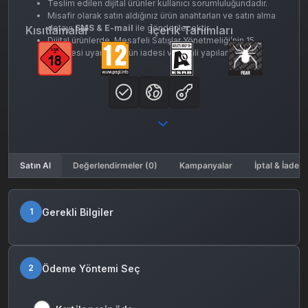
Teslim edilen dijital ürünler kullanıcı sorumluluğundadır.
Misafir olarak satın aldığınız ürün anahtarları ve satın alma
detayı
SMS & E-mail
ile gönderilecektir.
Kısıtlamalar
İçerik Tanımları
Dijital ürünlerde, Mesafeli Satışlar Yönetmeliği’nin 15.
maddesi uyarınca ürün iadesi ve iptali yapılamaz.
Satın Al
Değerlendirmeler (0)
Kampanyalar
İptal & İade K
Gerekli Bilgiler
1
Ödeme Yöntemi Seç
2