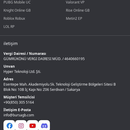
PUBG Mobile UC
Valorant VP
Knight Online GB
Rise Online GB
Roblox Robux
Metin2 EP
LOL RP
iletişim
Vergi Dairesi / Numarası
GÜMRÜKÖNÜ VERGI DAIRESI MÜD. / 4640660195
Unvan
Hyper Teknoloji Ltd. Şti.
Adres
Esentepe Mah. Akademiyolu Sk. Teknoloji Geliştirme Bölgeleri Sitesi B
Blok No: 10B İç Kapı No: Z06 Serdivan / Sakarya
Müşteri Temsilcisi
+90(850) 305 5164
İletişim E-Posta
info@bursagb.com