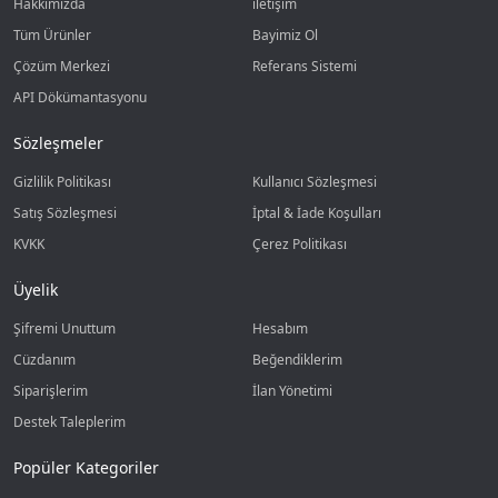
Hakkımızda
iletişim
Tüm Ürünler
Bayimiz Ol
Çözüm Merkezi
Referans Sistemi
API Dökümantasyonu
Sözleşmeler
Gizlilik Politikası
Kullanıcı Sözleşmesi
Satış Sözleşmesi
İptal & İade Koşulları
KVKK
Çerez Politikası
Üyelik
Şifremi Unuttum
Hesabım
Cüzdanım
Beğendiklerim
Siparişlerim
İlan Yönetimi
Destek Taleplerim
Popüler Kategoriler