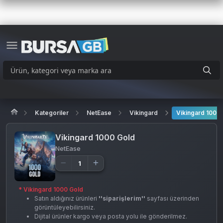
Kategoriler
NetEase
Vikingard
Vikingard 1000
Vikingard 1000 Gold
NetEase
* Vikingard 1000 Gold
Satın aldığınız ürünleri
''siparişlerim''
sayfası üzerinden
görüntüleyebilirsiniz.
Dijital ürünler kargo veya posta yolu ile gönderilmez.