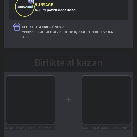
9.83
BURSAGB
%
98.29
pozitif değerlendirme
HEDIYE OLARAK GÖNDER
Hediye olarak satın al ve PDF hediye kartın indirmeye hazır
olsun.
Birlikte al kazan
Seçili siparişlerde - İndirimli!
Seçili siparişlerde - İndirimli!