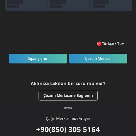
💬 Canlı destek
🇹🇷 Türkiye geneli erişim
Sipariş Nasıl Verilir?
BursaGB hesabınıza giriş yapın veya kayıt olun.
World Of Knight kategorisini açın.
Türkçe / TL
500 RB + 150 RB Bonus paketini seçin.
Ürünü sepete ekleyerek ödeme işlemini tamamlayın.
Siparişlerim
Çözüm Merkezi
RB’niz kısa süre içinde hesabınıza teslim edilir.
Aklınıza takılan bir soru mu var?
Çözüm Merkezine Bağlanın
veya
Çağrı Merkezimizi Arayın
+90(850) 305 5164