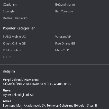
Cüzdanım
Beğendiklerim
Siparişlerim
İlan Yönetimi
Destek Taleplerim
Popüler Kategoriler
PUBG Mobile UC
Valorant VP
Knight Online GB
Rise Online GB
Roblox Robux
Metin2 EP
LOL RP
iletişim
Vergi Dairesi / Numarası
GÜMRÜKÖNÜ VERGI DAIRESI MÜD. / 4640660195
Unvan
Hyper Teknoloji Ltd. Şti.
Adres
Esentepe Mah. Akademiyolu Sk. Teknoloji Geliştirme Bölgeleri Sitesi B