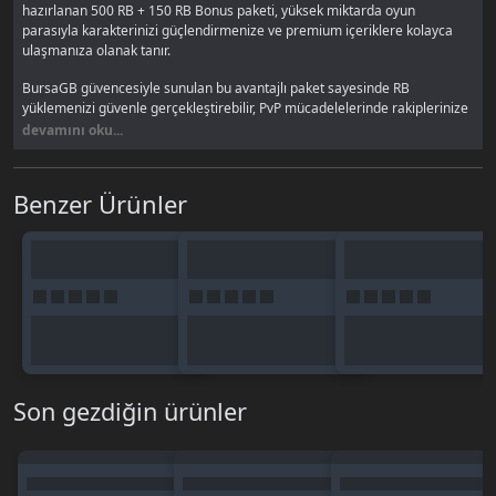
hazırlanan 500 RB + 150 RB Bonus paketi, yüksek miktarda oyun
parasıyla karakterinizi güçlendirmenize ve premium içeriklere kolayca
ulaşmanıza olanak tanır.
BursaGB güvencesiyle sunulan bu avantajlı paket sayesinde RB
yüklemenizi güvenle gerçekleştirebilir, PvP mücadelelerinde rakiplerinize
karşı büyük bir üstünlük sağlayabilirsiniz.
devamını oku...
RB ile Neler Yapabilirsiniz?
Benzer Ürünler
Oyun içi market alışverişleri
Ekipman ve item satın alma
Premium hizmetlerden yararlanma
Etkinlik paketleri
Karakter geliştirme işlemleri
BursaGB’den World Of Knight RB
Neden Alınmalı?
⚡ Hızlı teslimat
Son gezdiğin ürünler
🔐 Güvenli ödeme altyapısı
📢 Oyuncu pazarı & ilan sistemi