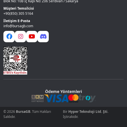
Blok No: 10B İç Kapı No: Z06 Serdivan / Sakarya
Müşteri Temsilcisi
+90(850) 305 5164
İletişim E-Posta
info@bursagb.com
Ödeme Yöntemleri
© 2026
BursaGB
. Tüm Hakları
Bir
Hyper Teknoloji Ltd. Şti.
Saklıdır.
İştirakidir.