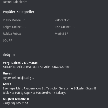
Destek Taleplerim
Popüler Kategoriler
PUBG Mobile UC
Valorant VP
Knight Online GB
Rise Online GB
Roblox Robux
Metin2 EP
LOL RP
iletişim
Vergi Dairesi / Numarası
GÜMRÜKÖNÜ VERGI DAIRESI MÜD. / 4640660195
Unvan
Hyper Teknoloji Ltd. Şti.
Adres
Esentepe Mah. Akademiyolu Sk. Teknoloji Geliştirme Bölgeleri Sitesi B
Blok No: 10B İç Kapı No: Z06 Serdivan / Sakarya
Müşteri Temsilcisi
+90(850) 305 5164