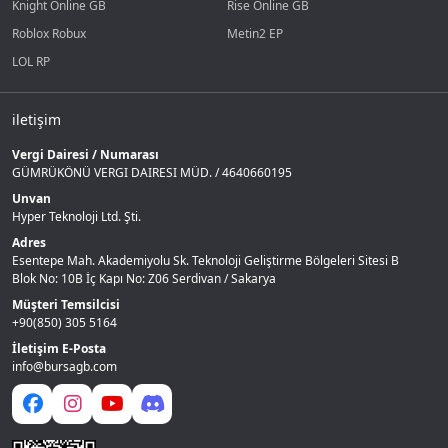
Knight Online GB
Rise Online GB
Roblox Robux
Metin2 EP
LOL RP
iletişim
Vergi Dairesi / Numarası
GÜMRÜKÖNÜ VERGI DAIRESI MÜD. / 4640660195
Unvan
Hyper Teknoloji Ltd. Şti.
Adres
Esentepe Mah. Akademiyolu Sk. Teknoloji Geliştirme Bölgeleri Sitesi B
Blok No: 10B İç Kapı No: Z06 Serdivan / Sakarya
Müşteri Temsilcisi
+90(850) 305 5164
İletişim E-Posta
info@bursagb.com