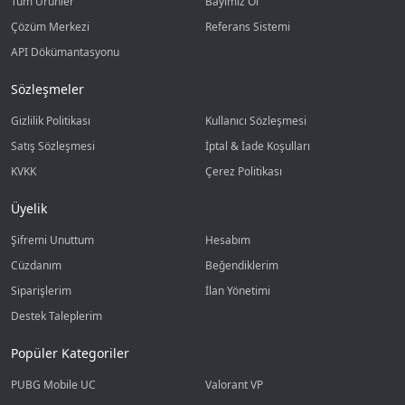
Tüm Ürünler
Bayimiz Ol
Çözüm Merkezi
Referans Sistemi
API Dökümantasyonu
Sözleşmeler
Gizlilik Politikası
Kullanıcı Sözleşmesi
Satış Sözleşmesi
İptal & İade Koşulları
KVKK
Çerez Politikası
Üyelik
Şifremi Unuttum
Hesabım
Cüzdanım
Beğendiklerim
Siparişlerim
İlan Yönetimi
Destek Taleplerim
Popüler Kategoriler
PUBG Mobile UC
Valorant VP