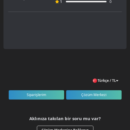
0
1
Türkçe / TL
Siparişlerim
Çözüm Merkezi
Aklınıza takılan bir soru mu var?