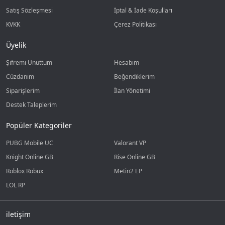
Satış Sözleşmesi
İptal & İade Koşulları
KVKK
Çerez Politikası
Üyelik
Şifremi Unuttum
Hesabım
Cüzdanım
Beğendiklerim
Siparişlerim
İlan Yönetimi
Destek Taleplerim
Popüler Kategoriler
PUBG Mobile UC
Valorant VP
Knight Online GB
Rise Online GB
Roblox Robux
Metin2 EP
LOL RP
iletişim