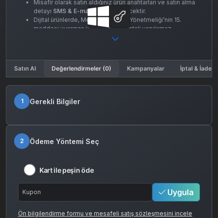
Misafir olarak satın aldığınız ürün anahtarları ve satın alma
detayı
SMS & E-mail
ile gönderilecektir.
Dijital ürünlerde, Mesafeli Satışlar Yönetmeliği’nin 15.
maddesi uyarınca ürün iadesi ve iptali yapılamaz.
Satın Al
Değerlendirmeler (0)
Kampanyalar
İptal & İade K
Gerekli Bilgiler
1
Ödeme Yöntemi Seç
2
Kart ile peşin öde
Uygula
Ön bilgilendirme formu ve mesafeli satış sözleşmesini incele