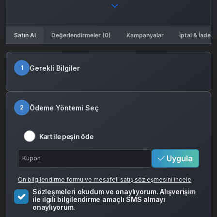
Satın Al
Değerlendirmeler (0)
Kampanyalar
İptal & İade K
Gerekli Bilgiler
1
Ödeme Yöntemi Seç
2
Kart ile peşin öde
Uygula
Ön bilgilendirme formu ve mesafeli satış sözleşmesini incele
Sözleşmeleri okudum ve onaylıyorum. Alışverişim
ile ilgili bilgilendirme amaçlı SMS almayı
onaylıyorum.