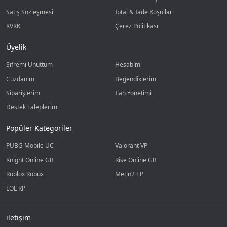
Satış Sözleşmesi
İptal & İade Koşulları
KVKK
Çerez Politikası
Üyelik
Şifremi Unuttum
Hesabım
Cüzdanım
Beğendiklerim
Siparişlerim
İlan Yönetimi
Destek Taleplerim
Popüler Kategoriler
PUBG Mobile UC
Valorant VP
Knight Online GB
Rise Online GB
Roblox Robux
Metin2 EP
LOL RP
iletişim