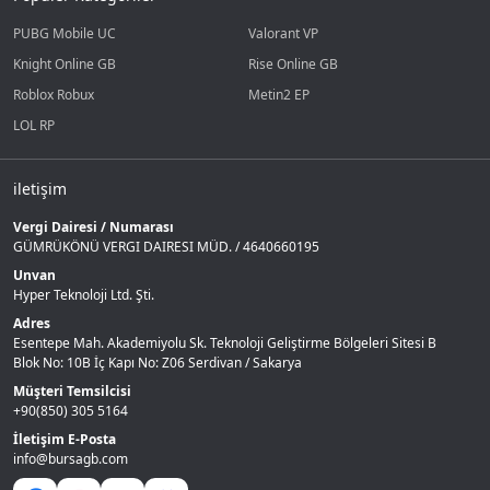
PUBG Mobile UC
Valorant VP
Knight Online GB
Rise Online GB
Roblox Robux
Metin2 EP
LOL RP
iletişim
Vergi Dairesi / Numarası
GÜMRÜKÖNÜ VERGI DAIRESI MÜD. / 4640660195
Unvan
Hyper Teknoloji Ltd. Şti.
Adres
Esentepe Mah. Akademiyolu Sk. Teknoloji Geliştirme Bölgeleri Sitesi B
Blok No: 10B İç Kapı No: Z06 Serdivan / Sakarya
Müşteri Temsilcisi
+90(850) 305 5164
İletişim E-Posta
info@bursagb.com