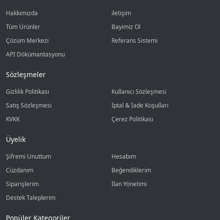
Hakkımızda
iletişim
Tüm Ürünler
Bayimiz Ol
Çözüm Merkezi
Referans Sistemi
API Dökümantasyonu
Sözleşmeler
Gizlilik Politikası
Kullanıcı Sözleşmesi
Satış Sözleşmesi
İptal & İade Koşulları
KVKK
Çerez Politikası
Üyelik
Şifremi Unuttum
Hesabım
Cüzdanım
Beğendiklerim
Siparişlerim
İlan Yönetimi
Destek Taleplerim
Popüler Kategoriler